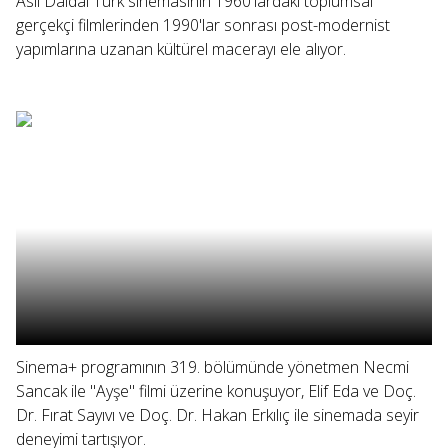
Aslı Daldal Türk sinemasının 1960'lardaki toplumsal
gerçekçi filmlerinden 1990'lar sonrası post-modernist
yapımlarına uzanan kültürel macerayı ele alıyor.
Sinema+ programının 319. bölümünde yönetmen Necmi
Sancak ile "Ayşe" filmi üzerine konuşuyor, Elif Eda ve Doç.
Dr. Fırat Sayıvı ve Doç. Dr. Hakan Erkılıç ile sinemada seyir
deneyimi tartışıyor.