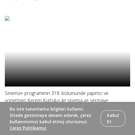
Sinema+ programının 318. bölümünde yapımcı ve
yönetmen Kerem Kurtuluş ile sinema ve sermaye
arasındaki ilişki ele alınıyor, Elif Eda ve yönetmen Doğuş
Bu site tanımlama bilgileri kullanır.
Algün yönetmenin ilk uzun metrajı "Ölü Mevsim"i
Sitede gezinmeye devam ederek, çerez
Kabul
konuşuyor.
kullanımımızı kabul etmiş olursunuz.
Et
Çerez Politikamız