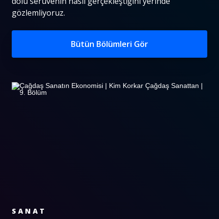
dolu serüvenin nasıl gerçekleştiğini yerinde
gözlemliyoruz.
Bütün Bölümleri Gör
SANAT