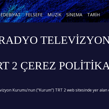
EDEBIYAT
FELSEFE
MÜZIK
SINEMA
TARIH
 RADYO TELEVİZYO
RT 2 ÇEREZ POLİTİKA
vizyon Kurumu’nun ("Kurum”) TRT 2 web sitesinde yer alan çer