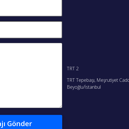
TRT 2
TRT Tepebaşı, Meşrutiyet Cad
Beyoğlu/İstanbul
jı Gönder