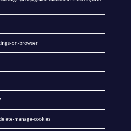
ttings-on-browser
7
-delete-manage-cookies