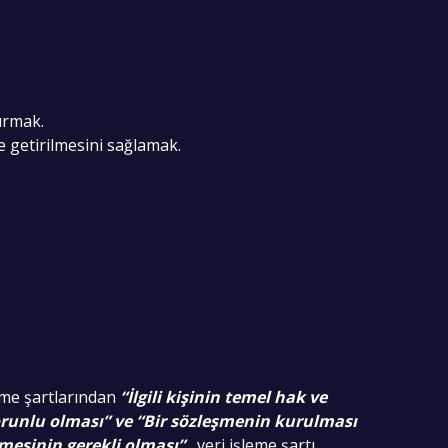
ırmak.
ne getirilmesini sağlamak.
leme şartlarından
“İlgili kişinin temel hak ve
runlu olması” ve “Bir sözleşmenin kurulması
enmesinin gerekli olması”
veri işleme şartı