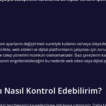
 ayarlarını değiştirmek suretiyle kullanıcı ve/veya izleyiciler
likte, web siteleri ve dijital platformların çalışması için zo
ve talep yönetimi mümkün olamamaktadır. Bazı çerezlerin kapa
sının engellenebileceğini bu nedenle web sitesi veya dijital 
ı Nasıl Kontrol Edebilirim?
şkin tercihlerinizi kişiselleştirme imkânına sahipsiniz. Daha faz