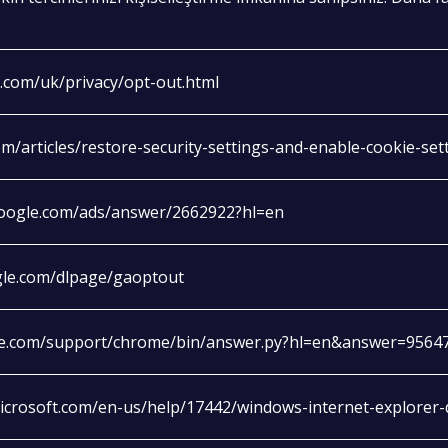
.com/uk/privacy/opt-out.html
com/articles/restore-security-settings-and-enable-cookie-se
google.com/ads/answer/2662922?hl=en
ogle.com/dlpage/gaoptout
le.com/support/chrome/bin/answer.py?hl=en&answer=9564
microsoft.com/en-us/help/17442/windows-internet-explorer