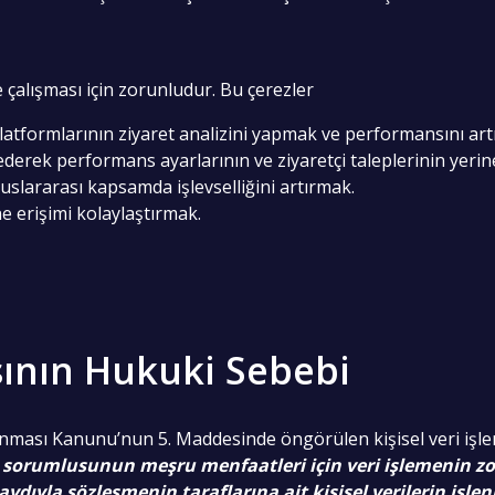
e çalışması için zorunludur. Bu çerezler
atformlarının ziyaret analizini yapmak ve performansını art
iz ederek performans ayarlarının ve ziyaretçi taleplerinin yeri
luslararası kapsamda işlevselliğini artırmak.
ne erişimi kolaylaştırmak.
ının Hukuki Sebebi
orunması Kanunu’nun 5. Maddesinde öngörülen kişisel veri iş
 sorumlusunun meşru menfaatleri için veri işlemenin zo
aydıyla sözleşmenin taraflarına ait kişisel verilerin işl