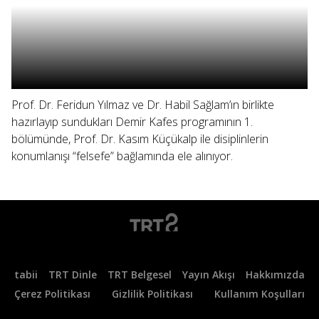
Prof. Dr. Feridun Yılmaz ve Dr. Habil Sağlam’ın birlikte
hazırlayıp sundukları Demir Kafes programının 1.
bölümünde, Prof. Dr. Kasım Küçükalp ile disiplinlerin
konumlanışı “felsefe” bağlamında ele alınıyor.
tabii
TRT Dinle
TRT Belgesel
Yayın Akışı
Hakkımızda
Çerez Politikası
Gizlilik Politikası
Kullanım Koşulları