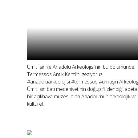
Ümit Işın ile Anadolu Arkeolojisi'nin bu bölümünde,
Termessos Antik Kenti'ni geziyoruz.
#anadoluarkeolojisi #termessos #ümitışın Arkeolo
Ümit Işın batı medeniyetinin doğup filizlendiği, adeta
bir açıkhava müzesi olan Anadolu’nun arkeolojik ve
kültürel...