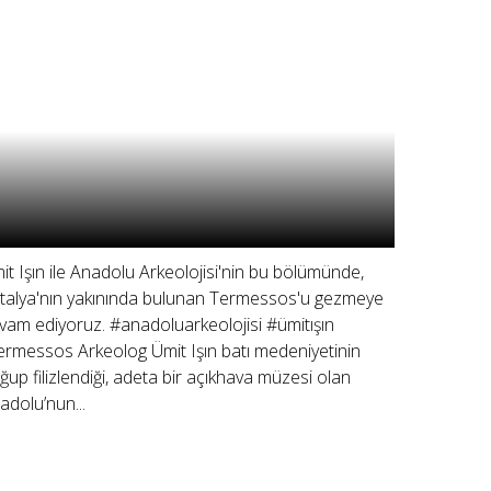
it Işın ile Anadolu Arkeolojisi'nin bu bölümünde,
talya'nın yakınında bulunan Termessos'u gezmeye
vam ediyoruz. #anadoluarkeolojisi #ümitışın
ermessos Arkeolog Ümit Işın batı medeniyetinin
ğup filizlendiği, adeta bir açıkhava müzesi olan
adolu’nun...