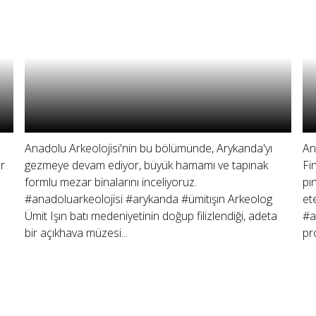
Anadolu Arkeolojisi'nin bu bölümünde, Arykanda'yı
An
r
gezmeye devam ediyor, büyük hamamı ve tapınak
Fi
formlu mezar binalarını inceliyoruz.
pı
#anadoluarkeolojisi #arykanda #ümitışın Arkeolog
et
Ümit Işın batı medeniyetinin doğup filizlendiği, adeta
#a
bir açıkhava müzesi...
pr