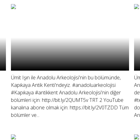
Ümit Işın ile Anadolu Arkeolojisi'nin bu bölümünde,
Üm
Kapıkaya Antik Kenti'ndeyiz. #anadoluarkeolojisi
An
#Kapıkaya #antikkent Anadolu Arkeolojisi'nin diğer
de
bölümleri için: http://bit.ly/2QUMT5v TRT 2 YouTube
#t
kanalına abone olmak için: https://bit.ly/2V0TZDD Tüm
do
bölümler ve...
An