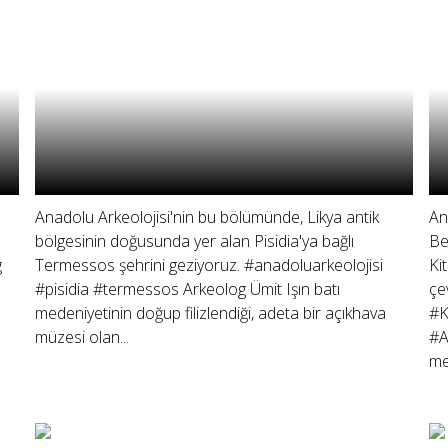
Anadolu Arkeolojisi'nin bu bölümünde, Likya antik
An
bölgesinin doğusunda yer alan Pisidia'ya bağlı
Be
g
Termessos şehrini geziyoruz. #anadoluarkeolojisi
Ki
#pisidia #termessos Arkeolog Ümit Işın batı
çe
medeniyetinin doğup filizlendiği, adeta bir açıkhava
#K
müzesi olan...
#A
me