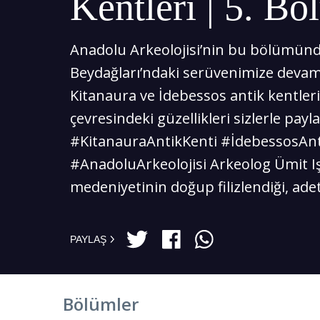
Kentleri | 5. B
Anadolu Arkeolojisi’nin bu bölümünd
Beydağları’ndaki serüvenimize devam
Kitanaura ve İdebessos antik kentleri i
çevresindeki güzellikleri sizlerle payl
#KitanauraAntikKenti #İdebessosAnt
#AnadoluArkeolojisi Arkeolog Ümit Iş
medeniyetinin doğup filizlendiği, adet
PAYLAŞ
Bölümler