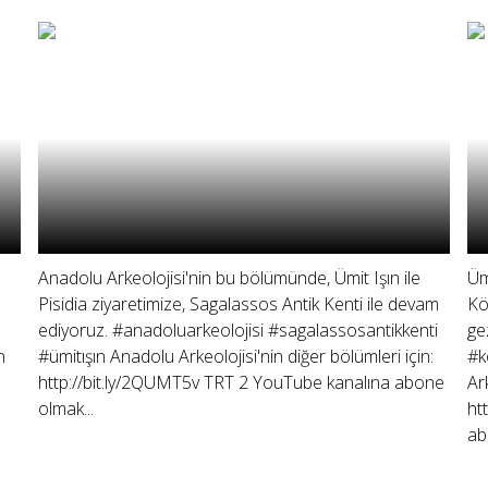
Anadolu Arkeolojisi'nin bu bölümünde, Ümit Işın ile
Üm
Pisidia ziyaretimize, Sagalassos Antik Kenti ile devam
Kö
ediyoruz. #anadoluarkeolojisi #sagalassosantikkenti
ge
n
#ümitışın Anadolu Arkeolojisi'nin diğer bölümleri için:
#k
http://bit.ly/2QUMT5v TRT 2 YouTube kanalına abone
Ar
olmak...
ht
ab