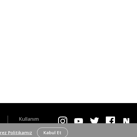
Kullanım
Koşulları
rez Politikamız
Kabul Et