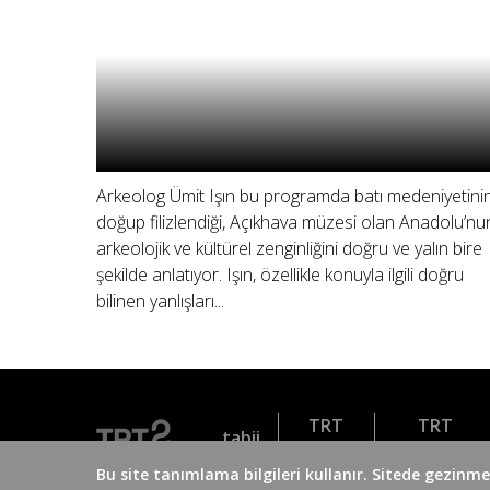
Arkeolog Ümit Işın bu programda batı medeniyetini
doğup filizlendiği, Açıkhava müzesi olan Anadolu’nu
arkeolojik ve kültürel zenginliğini doğru ve yalın bire
şekilde anlatıyor. Işın, özellikle konuyla ilgili doğru
bilinen yanlışları...
TRT
TRT
tabii
Dinle
Belgesel
Bu site tanımlama bilgileri kullanır. Sitede gezin