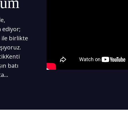
ölüm
e,
 ediyor;
le birlikte
aşıyoruz.
ikKenti
ın batı
a...