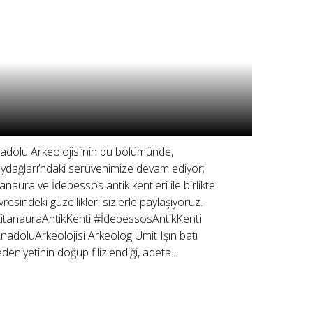
adolu Arkeolojisi’nin bu bölümünde,
ydağları’ndaki serüvenimize devam ediyor;
tanaura ve İdebessos antik kentleri ile birlikte
vresindeki güzellikleri sizlerle paylaşıyoruz.
itanauraAntikKenti #İdebessosAntikKenti
nadoluArkeolojisi Arkeolog Ümit Işın batı
deniyetinin doğup filizlendiği, adeta...