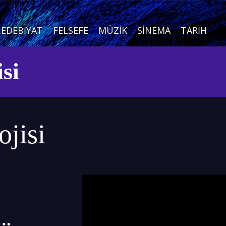
EDEBIYAT
FELSEFE
MÜZIK
SINEMA
TARIH
si
jisi