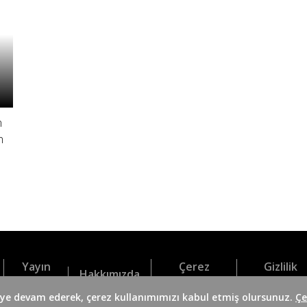
n
n
Yayın
Çerez
Gizlilik
Hakkımızda
Akışı
Politikası
Politikası
meye devam ederek, çerez kullanımımızı kabul etmiş olursunuz.
Çe