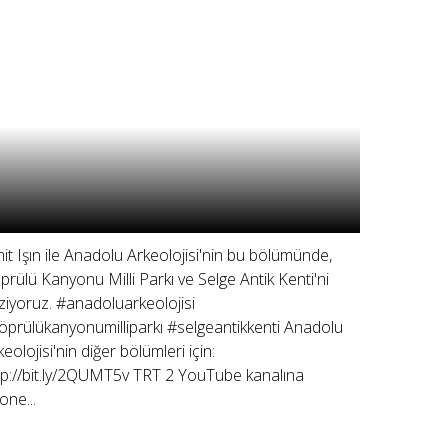
it Işın ile Anadolu Arkeolojisi'nin bu bölümünde,
prülü Kanyonu Milli Parkı ve Selge Antik Kenti'ni
ziyoruz. #anadoluarkeolojisi
öprülükanyonumilliparkı #selgeantikkenti Anadolu
keolojisi'nin diğer bölümleri için:
tp://bit.ly/2QUMT5v TRT 2 YouTube kanalına
one...