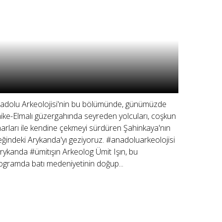
adolu Arkeolojisi'nin bu bölümünde, günümüzde
nike-Elmalı güzergahında seyreden yolcuları, coşkun
narları ile kendine çekmeyi sürdüren Şahinkaya'nın
eğindeki Arykanda'yı geziyoruz. #anadoluarkeolojisi
rykanda #ümitışın Arkeolog Ümit Işın, bu
ogramda batı medeniyetinin doğup...