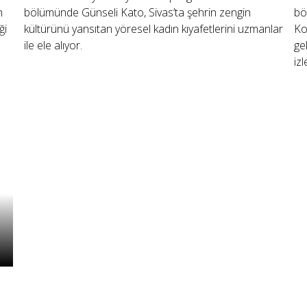
n
bölümünde Günseli Kato, Sivas’ta şehrin zengin
bö
ği
kültürünü yansıtan yöresel kadın kıyafetlerini uzmanlar
Ko
ile ele alıyor.
ge
iz