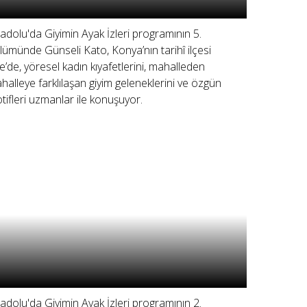
adolu'da Giyimin Ayak İzleri programının 5.
lümünde Günseli Kato, Konya’nın tarihî ilçesi
lle’de, yöresel kadın kıyafetlerini, mahalleden
halleye farklılaşan giyim geleneklerini ve özgün
tifleri uzmanlar ile konuşuyor.
adolu'da Giyimin Ayak İzleri programının 2.