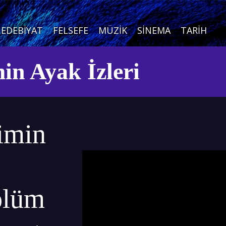
EDEBIYAT
FELSEFE
MÜZIK
SINEMA
TARIH
in Ayak İzleri
imin
Bölüm