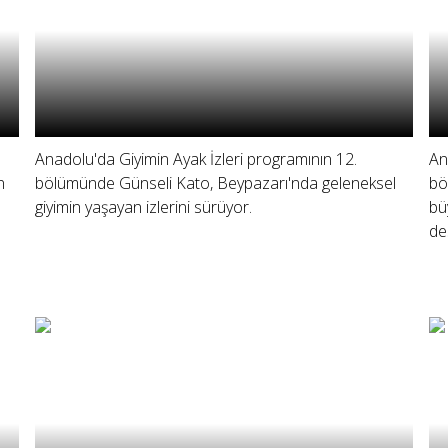
Anadolu'da Giyimin Ayak İzleri programının 12.
An
n
bölümünde Günseli Kato, Beypazarı'nda geleneksel
bö
giyimin yaşayan izlerini sürüyor.
büy
de