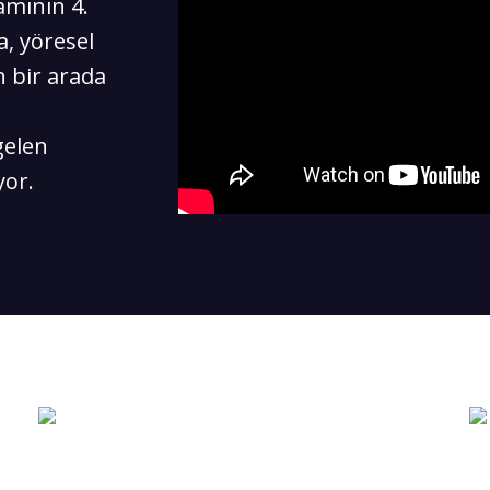
amının 4.
, yöresel
ın bir arada
gelen
yor.