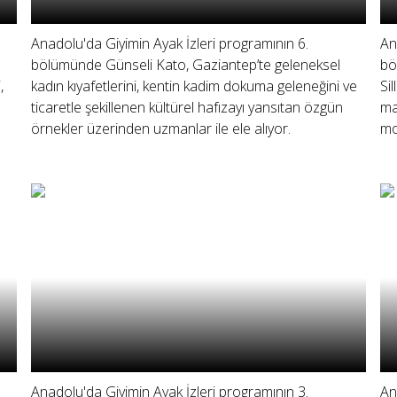
Anadolu'da Giyimin Ayak İzleri programının 6.
An
bölümünde Günseli Kato, Gaziantep’te geleneksel
bö
,
kadın kıyafetlerini, kentin kadim dokuma geleneğini ve
Si
ticaretle şekillenen kültürel hafızayı yansıtan özgün
ma
örnekler üzerinden uzmanlar ile ele alıyor.
mo
Anadolu'da Giyimin Ayak İzleri programının 3.
An