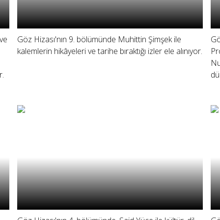
 ve
Göz Hizası'nın 9. bölümünde Muhittin Şimşek ile
Gö
kalemlerin hikâyeleri ve tarihe bıraktığı izler ele alınıyor.
Pr
Nu
r.
dü