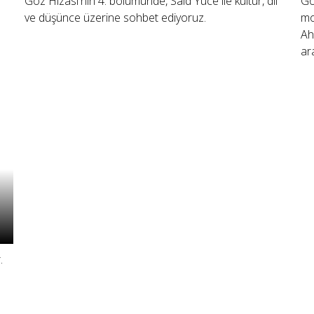
Göz Hizası'nın 4. bölümünde, Said Yüce ile kültür, dil
Gö
ve düşünce üzerine sohbet ediyoruz.
mo
Ah
ara
.