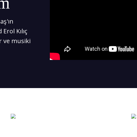
üm
aş'ın
rol Kılıç
r ve musiki