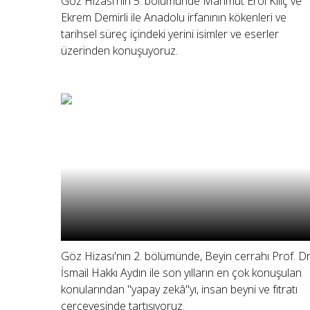
Göz Hizası'nın 5. bölümünde Mahmut Erol Kılıç ve
Ekrem Demirli ile Anadolu irfanının kökenleri ve
tarihsel süreç içindeki yerini isimler ve eserler
üzerinden konuşuyoruz.
Göz Hizası'nın 2. bölümünde, Beyin cerrahı Prof. Dr
İsmail Hakkı Aydın ile son yılların en çok konuşulan
konularından "yapay zekâ"yı, insan beyni ve fıtratı
çerçevesinde tartışıyoruz.