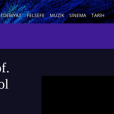
EDEBIYAT
FELSEFE
MÜZIK
SINEMA
TARIH
f.
ol