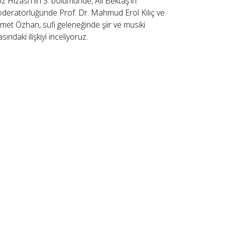
z Hizası'nın 3. bölümünde, Ali Bektaş'ın
deratörlüğünde Prof. Dr. Mahmud Erol Kılıç ve
met Özhan, sufi geleneğinde şiir ve musiki
sındaki ilişkiyi inceliyoruz.