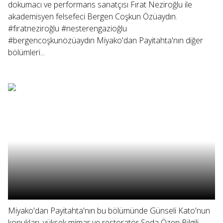
dokumacı ve performans sanatçısı Fırat Neziroğlu ile
akademisyen felsefeci Bergen Coşkun Özüaydın.
#fıratneziroğlu #nesterengazioğlu
#bergencoşkunözüaydın Miyako'dan Payitahta'nın diğer
bölümleri...
Miyako'dan Payitahta'nın bu bölümünde Günseli Kato'nun
konukları, yüksek mimar ve restoratör Seda Özen Bilgili,