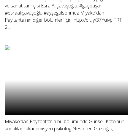
ve sanat tarihçisi Esra Aliçavuşoğlu. #güçbaşar
#esraaliçavuşoğlu #ayşegülsönmez Miyako'dan
Payitahta'nın diğer bölümleri için: http://bit.ly/37Yuivp TRT
2...
Miyako’dan Payitahta’nın bu bölümünde Günseli Kato’nun
konukları, akademisyen psikolog Nesteren Gazioğlu,