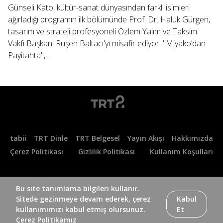
Günseli Kato, kültür-sanat dünyasından farklı isimleri
ağırladığı programın ilk bölümünde Prof. Dr. Haluk Gürgen,
tasarım ve strateji profesyoneli Özlem Yalım ve Taksim
Vakfı Başkanı Ruşen Baltacı'yı misafir ediyor. "Miyako’dan
Payitahta",...
tabii
TRT Dinle
TRT Belgesel
Yayın Akışı
Hakkımızda
Çerez Politikası
Gizlilik Politikası
Kullanım Koşulları
Bu site tanımlama bilgileri kullanır.
Sitede gezinmeye devam ederek, çerez
Kabul
kullanımımızı kabul etmiş olursunuz.
Et
Çerez Politikamız