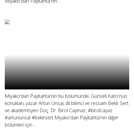
Miyako'dan Payitahta'nın...
Miyako'dan Payitahta'nın bu bölümünde, Günseli Kato'nun
konukları, yazar Artun Ünsal, dil bilimci ve ressam Bekir Sert
ve akademisyen Doç. Dr. Birol Caymaz. #birolcayaz
#artunünsal #bekirsert Miyako'dan Payitahta'nın diğer
bölümleri için:...