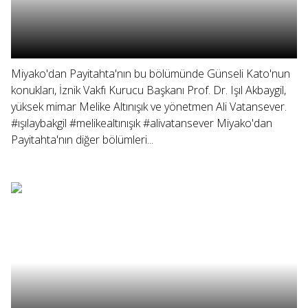
Miyako'dan Payitahta'nın bu bölümünde Günseli Kato'nun
konukları, İznik Vakfı Kurucu Başkanı Prof. Dr. Işıl Akbaygil,
yüksek mimar Melike Altınışık ve yönetmen Ali Vatansever.
#ışılaybakgil #melikealtınışık #alivatansever Miyako'dan
Payitahta'nın diğer bölümleri...