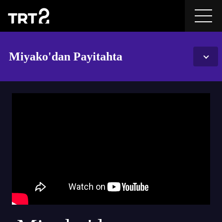
Miyako'dan Payitahta