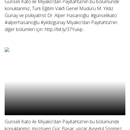
Günseli Kato ile Miyako'dan Payitahta'nın bu bölümünde
konuklarımız, Türk Eğitim Vakfı Genel Müdürü M. Yıldız
Günay ve psikiyatrist Dr. Alper Hasanoğlu. #günselikato
#alperhasanoğlu #yıldızgünay Miyako'dan Payitahta'nın
diğer bölümleri için: http://bit.ly/37Yuivp...
Günseli Kato ile Miyako'dan Payitahta'nın bu bölümünde
konuklarımız, müzisyen Güç Başar, yazar Ayşegül Sönmez