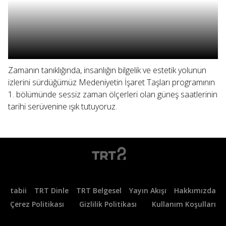
Zamanın tanıklığında, insanlığın bilgelik ve estetik yolunun
izlerini sürdüğümüz Medeniyetin İşaret Taşları programının
1. bölümünde sessiz zaman ölçerleri olan güneş saatlerinin
tarihi serüvenine ışık tutuyoruz.
tabii
TRT Dinle
TRT Belgesel
Yayın Akışı
Hakkımızda
Çerez Politikası
Gizlilik Politikası
Kullanım Koşulları