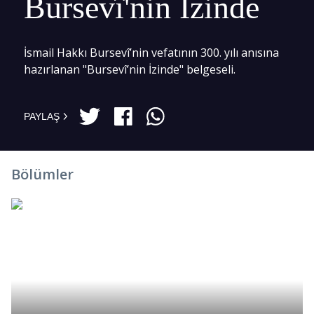
Bursevî'nin İzinde
İsmail Hakkı Bursevî’nin vefatının 300. yılı anısına
hazırlanan "Bursevî’nin İzinde" belgeseli.
PAYLAŞ
Bölümler