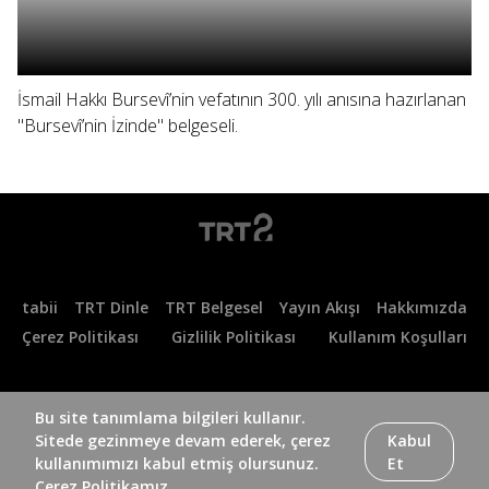
İsmail Hakkı Bursevî’nin vefatının 300. yılı anısına hazırlanan
"Bursevî’nin İzinde" belgeseli.
tabii
TRT Dinle
TRT Belgesel
Yayın Akışı
Hakkımızda
Çerez Politikası
Gizlilik Politikası
Kullanım Koşulları
Bu site tanımlama bilgileri kullanır.
Sitede gezinmeye devam ederek, çerez
Kabul
kullanımımızı kabul etmiş olursunuz.
Et
Çerez Politikamız