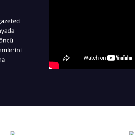
azeteci
nyada
 öncü
emlerini
ma