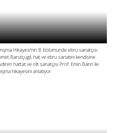
nışma Hikayesi’nin 8. bölümünde ebru sanatçısı
kmet Barutçugil, hat ve ebru sanatını kendisine
vdiren hattat ve cilt sanatçısı Prof. Emin Barın ile
nışma hikayesini anlatıyor.