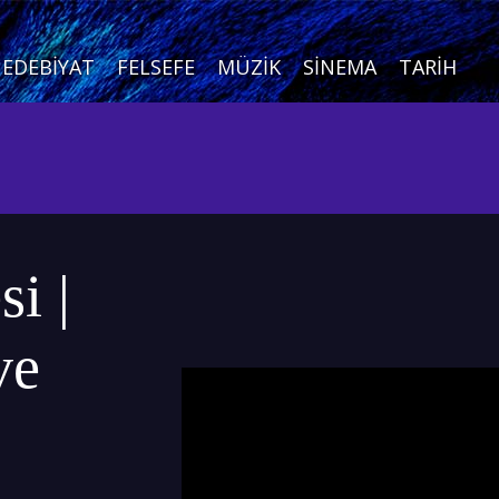
EDEBIYAT
FELSEFE
MÜZIK
SINEMA
TARIH
i |
ve