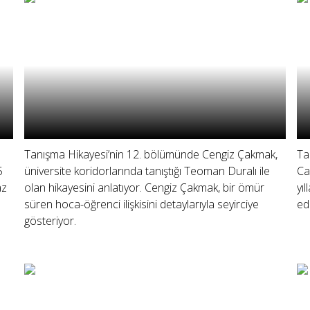
Tanışma Hikayesi’nin 12. bölümünde Cengiz Çakmak,
Ta
5
üniversite koridorlarında tanıştığı Teoman Duralı ile
Ca
az
olan hikayesini anlatıyor. Cengiz Çakmak, bir ömür
yıl
süren hoca-öğrenci ilişkisini detaylarıyla seyirciye
ed
gösteriyor.