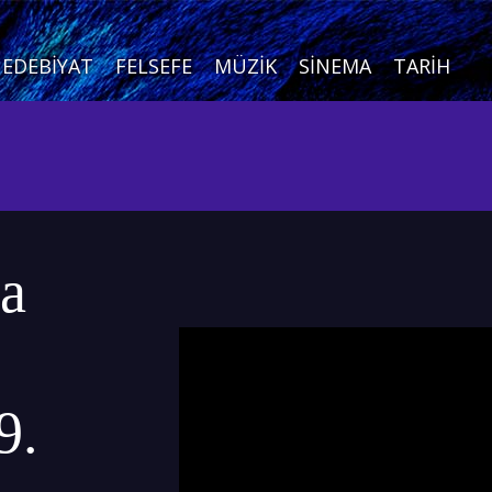
EDEBIYAT
FELSEFE
MÜZIK
SINEMA
TARIH
da
9.