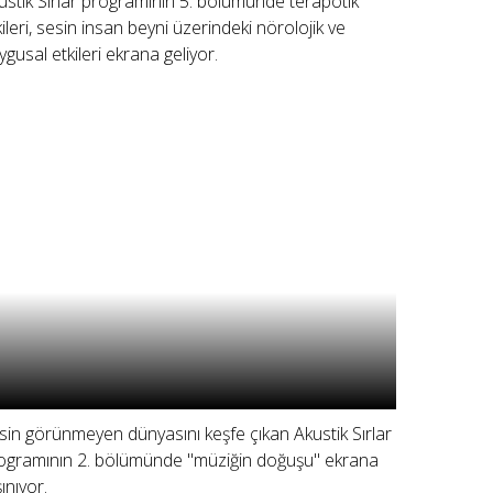
ustik Sırlar programının 5. bölümünde terapötik
kileri, sesin insan beyni üzerindeki nörolojik ve
ygusal etkileri ekrana geliyor.
sin görünmeyen dünyasını keşfe çıkan Akustik Sırlar
ogramının 2. bölümünde "müziğin doğuşu" ekrana
ınıyor.