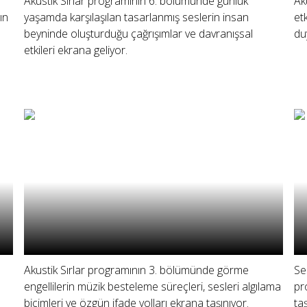
Akustik Sırlar programının 6. bölümünde günlük
Ak
ın
yaşamda karşılaşılan tasarlanmış seslerin insan
et
beyninde oluşturduğu çağrışımlar ve davranışsal
du
ı
etkileri ekrana geliyor.
Akustik Sırlar programının 3. bölümünde görme
Se
engellilerin müzik besteleme süreçleri, sesleri algılama
pr
biçimleri ve özgün ifade yolları ekrana taşınıyor.
taş