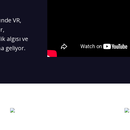
ünde VR,
r,
k algısı ve
a geliyor.