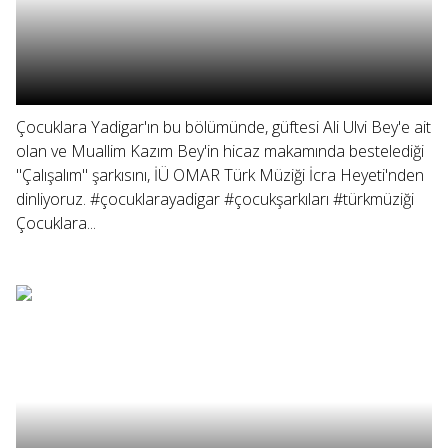
Çocuklara Yadigar'ın bu bölümünde, güftesi Ali Ulvi Bey'e ait
olan ve Muallim Kazım Bey'in hicaz makamında bestelediği
"Çalışalım" şarkısını, İÜ OMAR Türk Müziği İcra Heyeti'nden
dinliyoruz. #çocuklarayadigar #çocukşarkıları #türkmüziği
Çocuklara...