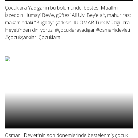
Çocuklara Yadigar'ın bu bölümünde, bestesi Muallim
İzzeddin Hümayi Bey'e, güftesi Ali Ulvi Bey'e ait, mahur rast
makamındaki "Buğday" şarkısını İÜ OMAR Türk Müziği İcra
Heyeti'nden dinliyoruz. #çocuklarayadigar #osmanlıdevleti
#çocukşarkıları Çocuklara...
Osmanlı Devleti’nin son dönemlerinde bestelenmiş çocuk