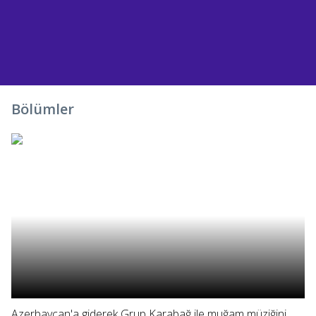
PAYLAŞ
Bölümler
Azerbaycan'a giderek Grup Karabağ ile muğam müziğini