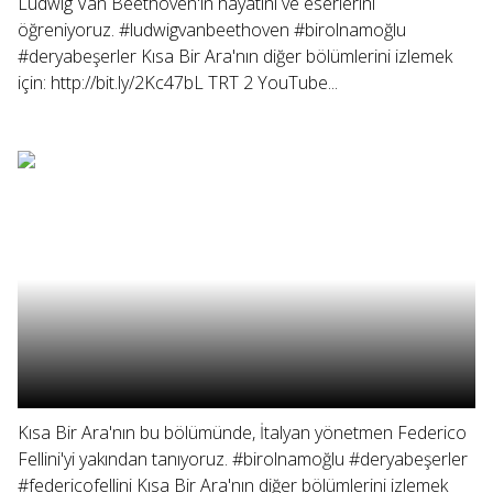
Ludwig Van Beethoven'ın hayatını ve eserlerini
öğreniyoruz. #ludwigvanbeethoven #birolnamoğlu
#deryabeşerler Kısa Bir Ara'nın diğer bölümlerini izlemek
için: http://bit.ly/2Kc47bL TRT 2 YouTube...
Kısa Bir Ara'nın bu bölümünde, İtalyan yönetmen Federico
Fellini'yi yakından tanıyoruz. #birolnamoğlu #deryabeşerler
#federicofellini Kısa Bir Ara'nın diğer bölümlerini izlemek