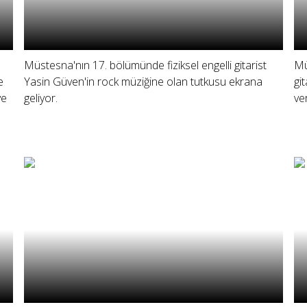
Müstesna'nın 17. bölümünde fiziksel engelli gitarist
Mü
e
Yasin Güven'in rock müziğine olan tutkusu ekrana
gi
ve
geliyor.
ve