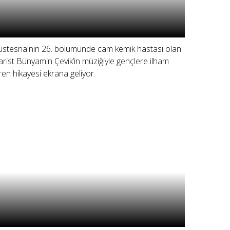
stesna'nın 26. bölümünde cam kemik hastası olan
tarist Bünyamin Çevik’in müziğiyle gençlere ilham
ren hikayesi ekrana geliyor.