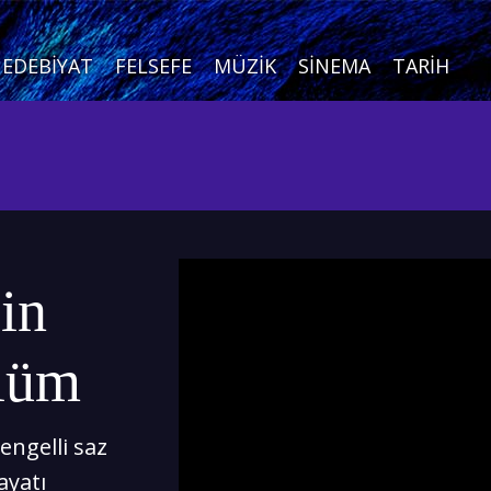
EDEBIYAT
FELSEFE
MÜZIK
SINEMA
TARIH
in
ölüm
ngelli saz
ayatı