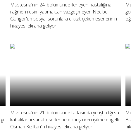
Müstesna'nın 24. bölümünde ilerleyen hastalığına
Mü
rağmen resim yapmaktan vazgeçmeyen Necibe
gö
Güngör'ün sosyal sorunlara dikkat çeken eserlerinin
öğ
hikayesi ekrana geliyor.
Müstesna'nın 21. bölümünde tarlasında yetiştirdiği su
Mü
rgi
kabaklarını sanat eserlerine dönüştüren işitme engelli
Bü
Osman Kızıltan’ın hikayesi ekrana geliyor.
hi