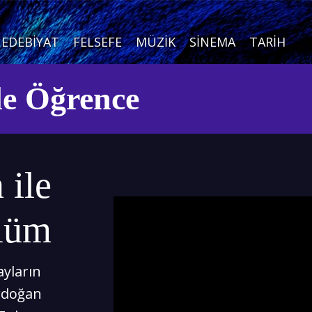
EDEBIYAT
FELSEFE
MÜZIK
SINEMA
TARIH
le Öğrence
 ile
ölüm
ayların
erdoğan