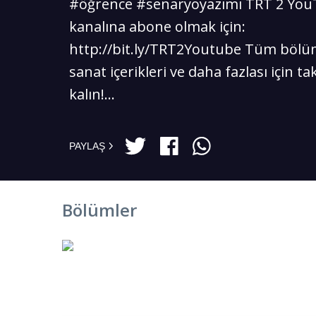
#öğrence #senaryoyazımı TRT 2 Yo
kanalına abone olmak için:
http://bit.ly/TRT2Youtube Tüm bölüm
sanat içerikleri ve daha fazlası için ta
kalın!...
PAYLAŞ
Bölümler