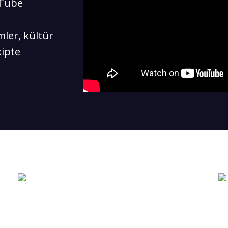
uTube
ler, kültür
kipte