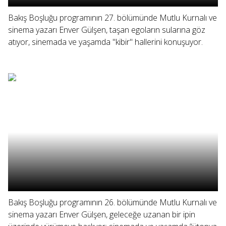
Bakış Boşluğu programının 27. bölümünde Mutlu Kurnalı ve
sinema yazarı Enver Gülşen, taşan egoların sularına göz
atıyor, sinemada ve yaşamda "kibir" hallerini konuşuyor.
Bakış Boşluğu programının 26. bölümünde Mutlu Kurnalı ve
sinema yazarı Enver Gülşen, geleceğe uzanan bir ipin