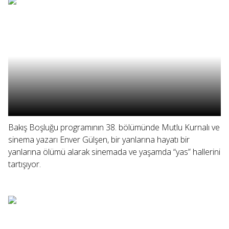
Bakış Boşluğu programının 38. bölümünde Mutlu Kurnalı ve
sinema yazarı Enver Gülşen, bir yanlarına hayatı bir
yanlarına ölümü alarak sinemada ve yaşamda “yas” hallerini
tartışıyor.