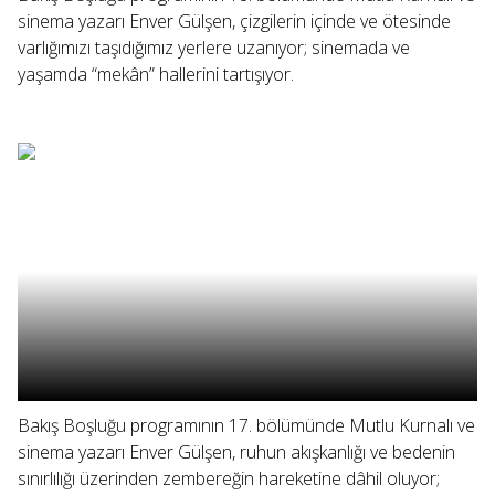
sinema yazarı Enver Gülşen, çizgilerin içinde ve ötesinde
varlığımızı taşıdığımız yerlere uzanıyor; sinemada ve
yaşamda “mekân” hallerini tartışıyor.
Bakış Boşluğu programının 17. bölümünde Mutlu Kurnalı ve
sinema yazarı Enver Gülşen, ruhun akışkanlığı ve bedenin
sınırlılığı üzerinden zembereğin hareketine dâhil oluyor;