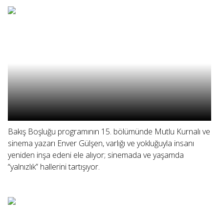
Bakış Boşluğu programının 15. bölümünde Mutlu Kurnalı ve
sinema yazarı Enver Gülşen, varlığı ve yokluğuyla insanı
yeniden inşa edeni ele alıyor; sinemada ve yaşamda
“yalnızlık” hallerini tartışıyor.