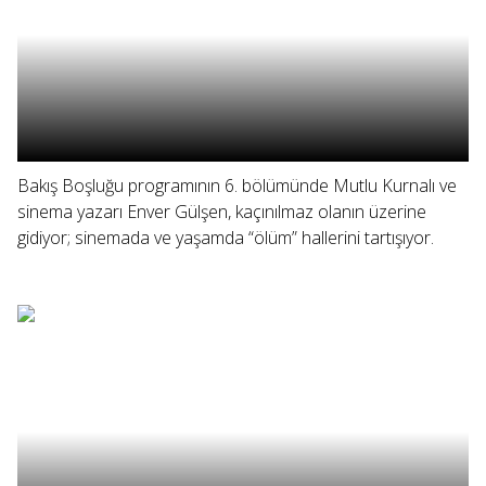
Bakış Boşluğu programının 6. bölümünde Mutlu Kurnalı ve
sinema yazarı Enver Gülşen, kaçınılmaz olanın üzerine
gidiyor; sinemada ve yaşamda “ölüm” hallerini tartışıyor.