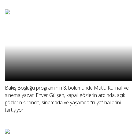
Bakış Boşluğu programının 8. bölümünde Mutlu Kurnalı ve
sinema yazarı Enver Gülşen, kapalı gözlerin ardında, açık
gözlerin sırrında; sinemada ve yaşamda “rüya” hallerini
tartışıyor.