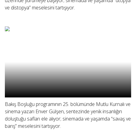
üzerinde yürümeye başlıyor; sinemada ve yaşamda “ütopya
ve distopya” meselesini tartışıyor.
Bakış Boşluğu programının 25. bölümünde Mutlu Kurnalı ve
sinema yazarı Enver Gülşen, sentezinde yenik insanlığın
doluştuğu safları ele alıyor; sinemada ve yaşamda “savaş ve
barış” meselesini tartışıyor.