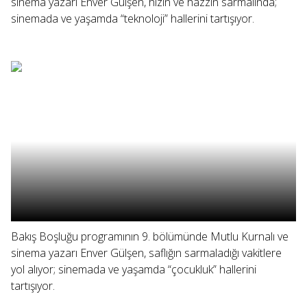
sinema yazarı Enver Gülşen, hızın ve hazzın sarmalında;
sinemada ve yaşamda “teknoloji” hallerini tartışıyor.
Bakış Boşluğu programının 9. bölümünde Mutlu Kurnalı ve
sinema yazarı Enver Gülşen, saflığın sarmaladığı vakitlere
yol alıyor; sinemada ve yaşamda “çocukluk” hallerini
tartışıyor.