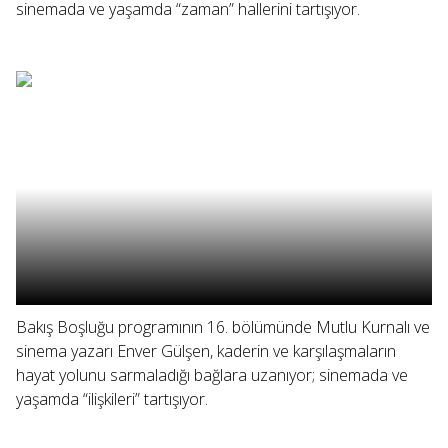
sinemada ve yaşamda “zaman” hallerini tartışıyor.
Bakış Boşluğu programının 16. bölümünde Mutlu Kurnalı ve
sinema yazarı Enver Gülşen, kaderin ve karşılaşmaların
hayat yolunu sarmaladığı bağlara uzanıyor; sinemada ve
yaşamda “ilişkileri” tartışıyor.