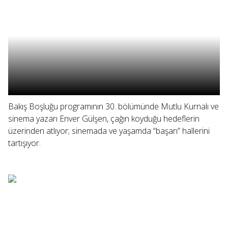
Bakış Boşluğu programının 30. bölümünde Mutlu Kurnalı ve
sinema yazarı Enver Gülşen, çağın koyduğu hedeflerin
üzerinden atlıyor; sinemada ve yaşamda “başarı” hallerini
tartışıyor.