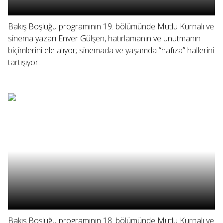
Bakış Boşluğu programının 19. bölümünde Mutlu Kurnalı ve
sinema yazarı Enver Gülşen, hatırlamanın ve unutmanın
biçimlerini ele alıyor; sinemada ve yaşamda “hafıza” hallerini
tartışıyor.
Bakış Boşluğu programının 18. bölümünde Mutlu Kurnalı ve