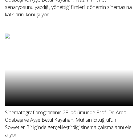
senaryosunu yazdığı, yönettiği filmleri; dönemin sinemasına
katkılarını konuşuyor.
Sinematograf programının 28. bölümünde Prof. Dr. Arda
Odabaşı ve Ayşe Betül Kayahan, Muhsin Ertuğrul’un
Sovyetler Birliği’nde gerçekleştirdiği sinema çalışmalarını ele
alıyor.