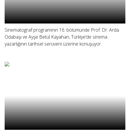
Sinematograf programının 16. bölümünde Prof. Dr. Arda
Odabaşı ve Ayşe Betül Kayahan, Türkiye’de sinema
yazarlığının tarihsel serüveni üzerine konuşuyor.