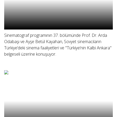
Sinematograf programının 37. bölümünde Prof. Dr. Arda
Odabaşı ve Ayşe Betül Kayahan, Sovyet sinemacıların
Türkiye’deki sinema faaliyetleri ve "Türkiye’nin Kalbi Ankara"
belgeseli üzerine konuşuyor.