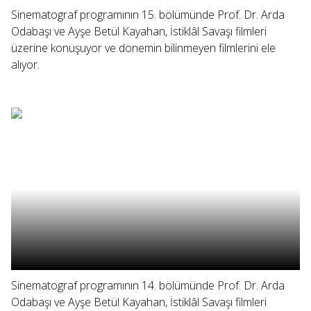
Sinematograf programının 15. bölümünde Prof. Dr. Arda
Odabaşı ve Ayşe Betül Kayahan, İstiklâl Savaşı filmleri
üzerine konuşuyor ve dönemin bilinmeyen filmlerini ele
alıyor.
Sinematograf programının 14. bölümünde Prof. Dr. Arda
Odabaşı ve Ayşe Betül Kayahan, İstiklâl Savaşı filmleri