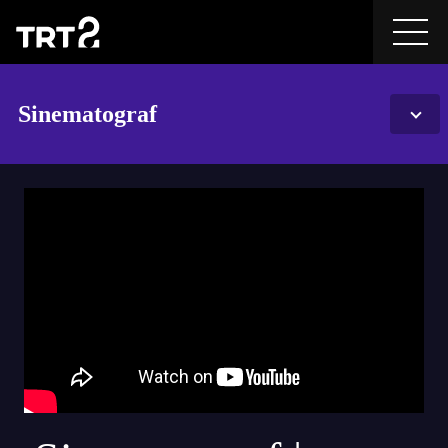
Sinematograf