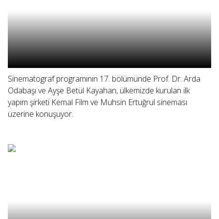
Sinematograf programının 17. bölümünde Prof. Dr. Arda
Odabaşı ve Ayşe Betül Kayahan, ülkemizde kurulan ilk
yapım şirketi Kemal Film ve Muhsin Ertuğrul sineması
üzerine konuşuyor.