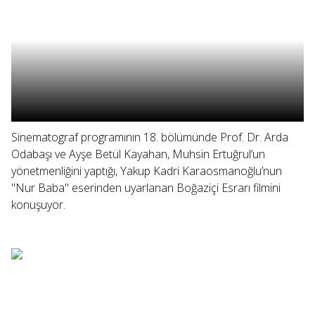
Sinematograf programının 18. bölümünde Prof. Dr. Arda
Odabaşı ve Ayşe Betül Kayahan, Muhsin Ertuğrul’un
yönetmenliğini yaptığı, Yakup Kadri Karaosmanoğlu’nun
"Nur Baba" eserinden uyarlanan Boğaziçi Esrarı filmini
konuşuyor.