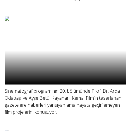
Sinematograf programının 20. bölümünde Prof. Dr. Arda
Odabaşı ve Ayşe Betül Kayahan, Kemal Film’in tasarlanan,
gazetelere haberleri yansıyan ama hayata geçirilemeyen
film projelerini konuşuyor.