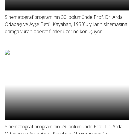
Sinematograf programının 30. bölümünde Prof. Dr. Arda
Odabaşı ve Ayşe Betül Kayahan, 1930’lu yılların sinemasına
damga vuran operet filmler üzerine konuşuyor.
Sinematograf programının 29. bölümünde Prof. Dr. Arda
Odabaşı ve Ayşe Betül Kayahan, Nâzım Hikmet’in