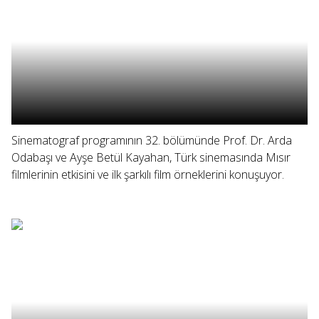
Sinematograf programının 32. bölümünde Prof. Dr. Arda
Odabaşı ve Ayşe Betül Kayahan, Türk sinemasında Mısır
filmlerinin etkisini ve ilk şarkılı film örneklerini konuşuyor.