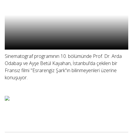
Sinematograf programının 10. bölümünde Prof. Dr. Arda
Odabaşı ve Ayşe Betül Kayahan, İstanbul’da çekilen bir
Fransız filmi "Esrarengiz Şark"ın bilinmeyenleri üzerine
konuşuyor.