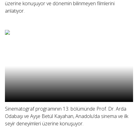
üzerine konuşuyor ve dönemin bilinmeyen filmlerini
anlatıyor.
Sinematograf programının 13. bölümünde Prof. Dr. Arda
Odabaşı ve Ayşe Betül Kayahan, Anadolu’da sinema ve ilk
seyir deneyimleri üzerine konuşuyor.