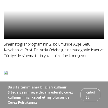
Sinematograf programının 2. bölümünde Ayşe Betül
Kayahan ve Prof. Dr. Arda Odabaşı, sinematografın icadı ve
Türkiye'de sinema tarih yazımı üzerine konuşuyor.
Bu site tanımlama bilgileri kullanır.
Sitede gezinmeye devam ederek, çerez
Kabul
kullanımımızı kabul etmiş olursunuz.
Et
Çerez Politikamız