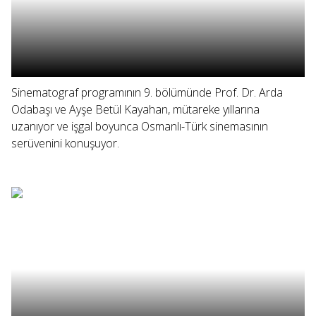
Sinematograf programının 9. bölümünde Prof. Dr. Arda
Odabaşı ve Ayşe Betül Kayahan, mütareke yıllarına
uzanıyor ve işgal boyunca Osmanlı-Türk sinemasının
serüvenini konuşuyor.