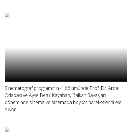
Sinematograf programının 4. bölümünde Prof. Dr. Arda
Odabaşı ve Ayşe Betül Kayahan, Balkan Savaşları
döneminde sinema ve sinemada boykot hareketlerini ele
alıyor.