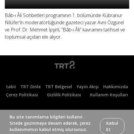
Bâb-ı Âli Sohbetleri programının 1. bölümünde Kübranur
Nilüfer'in moderatörlüğünde gazeteci yazar Avni Özgürel
ve Prof. Dr. Mehmet İpşirli, “Bâb-ı Âli” kavramını tarihsel ve
toplumsal açıdan ele alıyor.
tabii
TRT Dinle
TRT Belgesel
Yayın Akışı
Hakkımızda
Çerez Politikası
Gizlilik Politikası
Kullanım Koşulları
Bu site tanımlama bilgileri kullanır.
Sitede gezinmeye devam ederek, çerez
Kabul
kullanımımızı kabul etmiş olursunuz.
Et