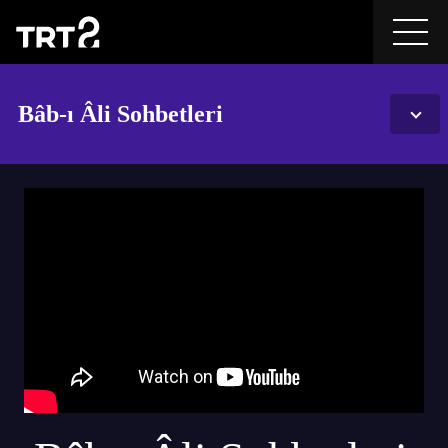
Bâb-ı Âli Sohbetleri