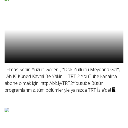
"Elmas Senin Yüzün Gören", "Dök Zülfünü Meydana Gel",
"Ah Ki Kûned Kavmî Be Yâkîn"... TRT 2 YouTube kanalına
abone olmak için: http://bit.ly/TRT2Youtube Bütün
programlarımız, tüm bölümleriyle yalnızca TRT İzle'de! 🖥...