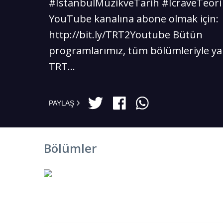
#İstanbulMüzikveTarih #İcraveTeori
YouTube kanalına abone olmak için:
http://bit.ly/TRT2Youtube Bütün
programlarımız, tüm bölümleriyle ya
TRT...
PAYLAŞ
Bölümler