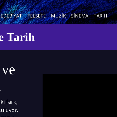
EDEBIYAT
FELSEFE
MÜZIK
SINEMA
TARIH
e Tarih
 ve
m
ki fark,
şuluyor.