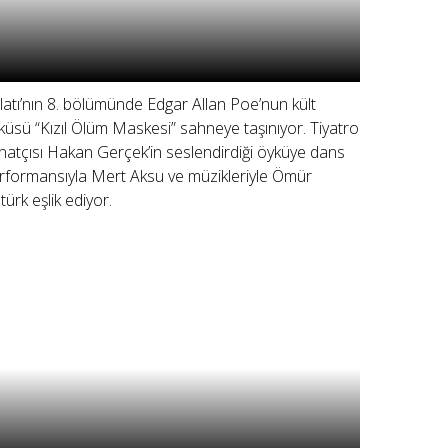
latı’nın 8. bölümünde Edgar Allan Poe’nun kült
küsü “Kızıl Ölüm Maskesi” sahneye taşınıyor. Tiyatro
natçısı Hakan Gerçek’in seslendirdiği öyküye dans
rformansıyla Mert Aksu ve müzikleriyle Ömür
türk eşlik ediyor.