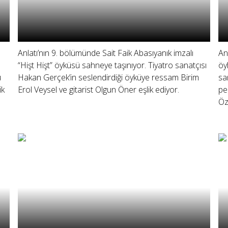
Anlatı’nın 9. bölümünde Sait Faik Abasıyanık imzalı
An
“Hişt Hişt” öyküsü sahneye taşınıyor. Tiyatro sanatçısı
öy
u
Hakan Gerçek’in seslendirdiği öyküye ressam Birim
sa
ik
Erol Veysel ve gitarist Olgun Öner eşlik ediyor.
pe
Öz