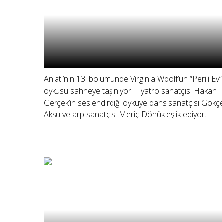
Anlatı’nın 13. bölümünde Virginia Woolf’un “Perili Ev”
öyküsü sahneye taşınıyor. Tiyatro sanatçısı Hakan
Gerçek’in seslendirdiği öyküye dans sanatçısı Gökç
Aksu ve arp sanatçısı Meriç Dönük eşlik ediyor.