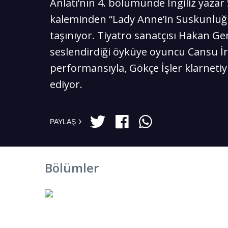
Anlatı’nın 4. bölümünde İngiliz yazar 
kaleminden “Lady Anne’in Suskunluğ
taşınıyor. Tiyatro sanatçısı Hakan Ge
seslendirdiği öyküye oyuncu Cansu İ
performansıyla, Gökçe İşler klarnetiyl
ediyor.
PAYLAŞ
Bölümler