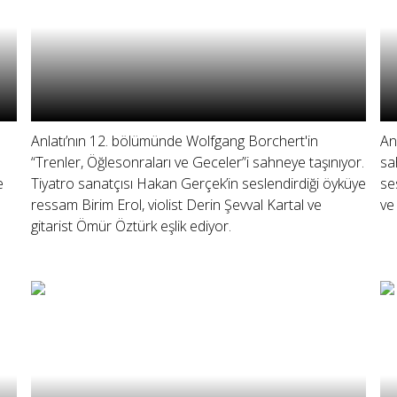
Anlatı’nın 12. bölümünde Wolfgang Borchert'in
An
“Trenler, Öğlesonraları ve Geceler”i sahneye taşınıyor.
sa
e
Tiyatro sanatçısı Hakan Gerçek’in seslendirdiği öyküye
se
ressam Birim Erol, violist Derin Şevval Kartal ve
ve
gitarist Ömür Öztürk eşlik ediyor.