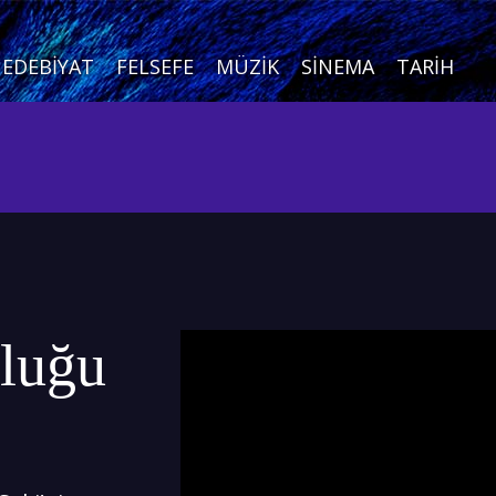
EDEBIYAT
FELSEFE
MÜZIK
SINEMA
TARIH
luğu