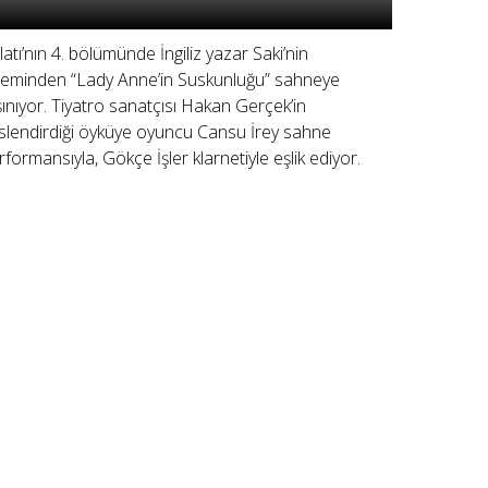
latı’nın 4. bölümünde İngiliz yazar Saki’nin
leminden “Lady Anne’in Suskunluğu” sahneye
şınıyor. Tiyatro sanatçısı Hakan Gerçek’in
slendirdiği öyküye oyuncu Cansu İrey sahne
rformansıyla, Gökçe İşler klarnetiyle eşlik ediyor.