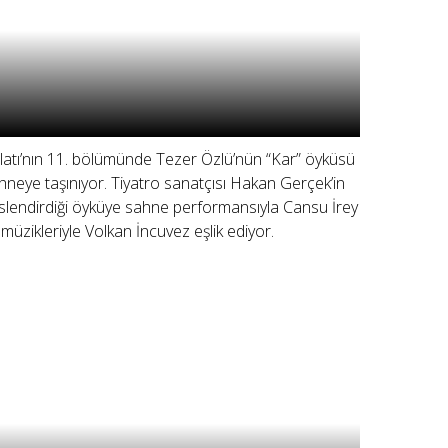
latı’nın 11. bölümünde Tezer Özlü’nün “Kar” öyküsü
hneye taşınıyor. Tiyatro sanatçısı Hakan Gerçek’in
slendirdiği öyküye sahne performansıyla Cansu İrey
 müzikleriyle Volkan İncuvez eşlik ediyor.