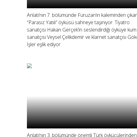
Anlatı’nın 7. bölümünde Füruzan’ın kaleminden çıka
“Parasız Yatılı” öyküsü sahneye taşınıyor. Tiyatro
sanatçısı Hakan Gerçek’in seslendirdiği öyküye kum
sanatçısı Veysel Çelikdemir ve klarnet sanatçısı Gö
İşler eşlik ediyor.
Anlatı’nın 3. bölümünde önemli Türk öykücülerinden