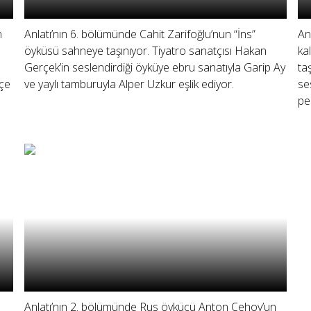
n
Anlatı’nın 6. bölümünde Cahit Zarifoğlu’nun “İns”
An
öyküsü sahneye taşınıyor. Tiyatro sanatçısı Hakan
ka
Gerçek’in seslendirdiği öyküye ebru sanatıyla Garip Ay
ta
kçe
ve yaylı tamburuyla Alper Uzkur eşlik ediyor.
se
pe
Anlatı’nın 2. bölümünde Rus öykücü Anton Çehov’un