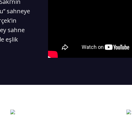
Saki’nin
u” sahneye
rçek’in
rey sahne
e eşlik