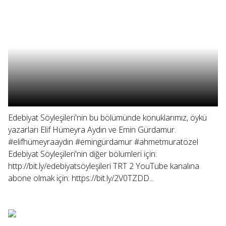
Edebiyat Söyleşileri'nin bu bölümünde konuklarımız, öykü
yazarları Elif Hümeyra Aydın ve Emin Gürdamur.
#elifhümeyraaydın #emingürdamur #ahmetmuratözel
Edebiyat Söyleşileri'nin diğer bölümleri için:
http://bit.ly/edebiyatsöyleşileri TRT 2 YouTube kanalına
abone olmak için: https://bit.ly/2V0TZDD...