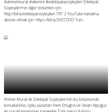
#ahmetmurat #aliemre #edebiyatasöyleşileri Edebiyat
Söyleşileri'nin diğer bölümleri için:
http://bit.ly/edebiyatsöyleşileri TRT 2 YouTube kanalına
abone olmak için: https://bit.ly/2V0TZDD Tüm...
Ahmet Murat ile Edebiyat Söyleşileri'nin bu bölümünde
konuklarımız, öykü yazarları İrem Ertuğrul ve Silvan Alpoğuz
ile son kitaplarından hareketle Türk öykücülüğünü