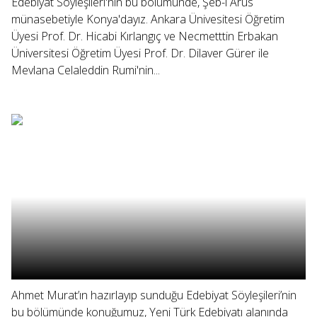
Edebiyat Söyleşileri'nin bu bölümünde, Şeb-i Arus
münasebetiyle Konya'dayız. Ankara Ünivesitesi Öğretim
Üyesi Prof. Dr. Hicabi Kırlangıç ve Necmetttin Erbakan
Üniversitesi Öğretim Üyesi Prof. Dr. Dilaver Gürer ile
Mevlana Celaleddin Rumi'nin...
Ahmet Murat’ın hazırlayıp sunduğu Edebiyat Söyleşileri’nin
bu bölümünde konuğumuz, Yeni Türk Edebiyatı alanında