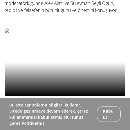
moderatörlüğünde Alev Alatlı ve Süleyman Seyfi Öğün,
teoloji ve felsefenin bütünlüğünü ve önemini konuşuyor.
İhmal Edilebilir Nasihatler’in 16. bölümünde Ayşe Böhürler
Bu site tanımlama bilgileri kullanır.
ve Alev Alatlı, Alatlı’nın hayat hikayesi ve tarihe tanıklığını
Sitede gezinmeye devam ederek, çerez
Kabul
konuşmaya devam ediyor.
kullanımımızı kabul etmiş olursunuz.
Et
Çerez Politikamız