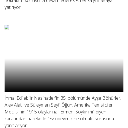
noktaları" konusuna devam ederek Amerika'yı masaya
yatırıyor.
İhmal Edilebilir Nasihatler'in 35. bölümünde Ayşe Böhürler,
Alev Alatlı ve Süleyman Seyfi Öğün, Amerika Temsilciler
Meclisi'nin 1915 olaylarına "Ermeni Soykırımı" diyen
kararından hareketle "Ev ödevimiz ne olmalı" sorusuna
yanıt arıyor.