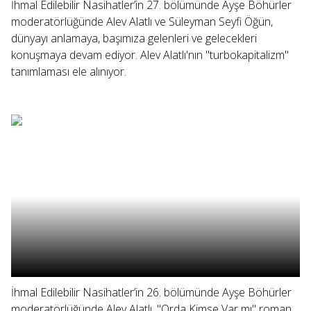
İhmal Edilebilir Nasihatler’in 27. bölümünde Ayşe Böhürler
moderatörlüğünde Alev Alatlı ve Süleyman Seyfi Öğün,
dünyayı anlamaya, başımıza gelenleri ve gelecekleri
konuşmaya devam ediyor. Alev Alatlı'nın "turbokapitalizm"
tanımlaması ele alınıyor.
İhmal Edilebilir Nasihatler’in 26. bölümünde Ayşe Böhürler
moderatörlüğünde Alev Alatlı, "Orda Kimse Var mı" roman