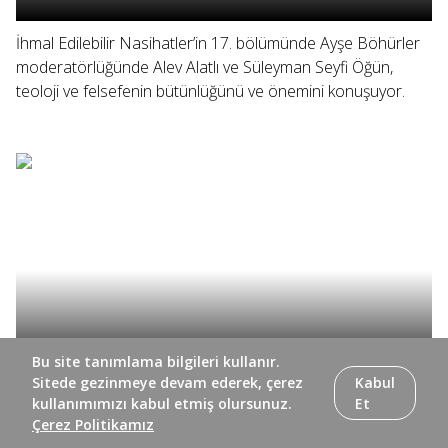
İhmal Edilebilir Nasihatler’in 17. bölümünde Ayşe Böhürler
moderatörlüğünde Alev Alatlı ve Süleyman Seyfi Öğün,
teoloji ve felsefenin bütünlüğünü ve önemini konuşuyor.
Bu site tanımlama bilgileri kullanır.
Sitede gezinmeye devam ederek, çerez
Kabul
kullanımımızı kabul etmiş olursunuz.
Et
İhmal Edilebilir Nasihatler’in 16. bölümünde Ayşe Böhürler
Çerez Politikamız
ve Alev Alatlı, Alatlı’nın hayat hikayesi ve tarihe tanıklığını