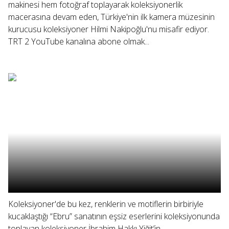
makinesi hem fotoğraf toplayarak koleksiyonerlik
macerasına devam eden, Türkiye'nin ilk kamera müzesinin
kurucusu koleksiyoner Hilmi Nakipoğlu'nu misafir ediyor.
TRT 2 YouTube kanalına abone olmak...
Koleksiyoner'de bu kez, renklerin ve motiflerin birbiriyle
kucaklaştığı “Ebru” sanatının eşsiz eserlerini koleksiyonunda
toplayan koleksiyoner İbrahim Hakkı Yiğit’in