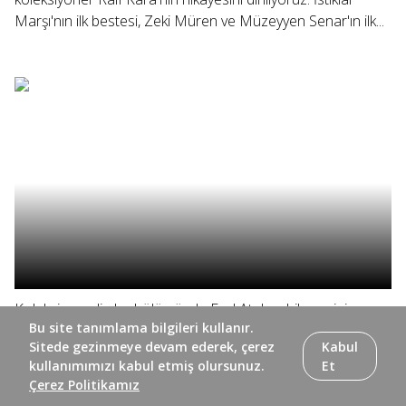
Marşı'nın ilk bestesi, Zeki Müren ve Müzeyyen Senar'ın ilk...
Koleksiyoner'in bu bölümünde Erol Ata'nın hikayesini
Bu site tanımlama bilgileri kullanır.
dinliyoruz. Çocukluk tutkusu olan saat koleksiyonuna sahip
Sitede gezinmeye devam ederek, çerez
Kabul
olan Ata'nın, kol, duvar, masa, banyo ve mutfak
kullanımımızı kabul etmiş olursunuz.
Et
saatlerinden oluşan koleksiyonunu yakından inceliyoruz.
Çerez Politikamız
TRT 2 YouTube kanalına...