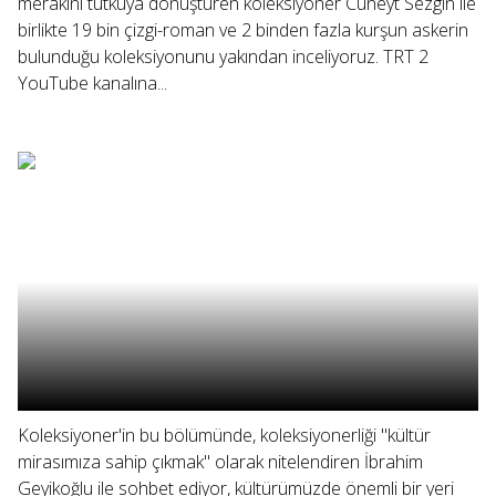
merakını tutkuya dönüştüren koleksiyoner Cüneyt Sezgin ile
birlikte 19 bin çizgi-roman ve 2 binden fazla kurşun askerin
bulunduğu koleksiyonunu yakından inceliyoruz. TRT 2
YouTube kanalına...
Koleksiyoner'in bu bölümünde, koleksiyonerliği "kültür
mirasımıza sahip çıkmak" olarak nitelendiren İbrahim
Geyikoğlu ile sohbet ediyor, kültürümüzde önemli bir yeri