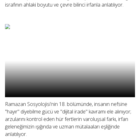
israfının ahlaki boyutu ve çevre bilinci irfanla anlatılıyor.
Ramazan Sosyolojisi'nin 18. bölümünde, insanın nefsine
"hayır" diyebilme gücü ve "dijital irade" kavramı ele alınıyor;
arzularını kontrol eden hür fertlerin varoluşsal farkı, irfan
geleneğimizin ışığında ve uzman mütalaaları eşliğinde
anlatılıyor.