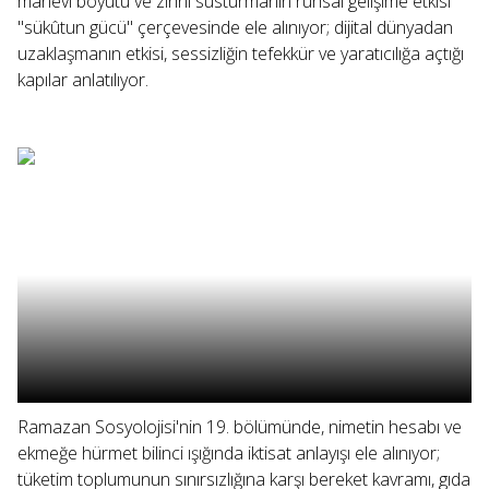
manevi boyutu ve zihni susturmanın ruhsal gelişime etkisi
"sükûtun gücü" çerçevesinde ele alınıyor; dijital dünyadan
uzaklaşmanın etkisi, sessizliğin tefekkür ve yaratıcılığa açtığı
kapılar anlatılıyor.
Ramazan Sosyolojisi'nin 19. bölümünde, nimetin hesabı ve
ekmeğe hürmet bilinci ışığında iktisat anlayışı ele alınıyor;
tüketim toplumunun sınırsızlığına karşı bereket kavramı, gıda