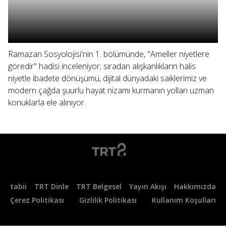
Ramazan Sosyolojisi'nin 1. bölümünde, "Ameller niyetlere
göredir" hadisi inceleniyor; sıradan alışkanlıkların halis
niyetle ibadete dönüşümü, dijital dünyadaki saiklerimiz ve
modern çağda şuurlu hayat nizamı kurmanın yolları uzman
konuklarla ele alınıyor.
tabii
TRT Dinle
TRT Belgesel
Yayın Akışı
Hakkımızda
Çerez Politikası
Gizlilik Politikası
Kullanım Koşulları