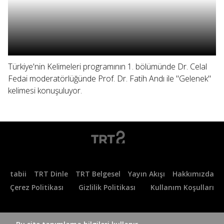
Türkiye'nin Kelimeleri programının 1. bölümünde Dr. Celal
Fedai moderatörlüğünde Prof. Dr. Fatih Andı ile "Gelenek"
kelimesi konuşuluyor.
tabii
TRT Dinle
TRT Belgesel
Yayın Akışı
Hakkımızda
Çerez Politikası
Gizlilik Politikası
Kullanım Koşulları