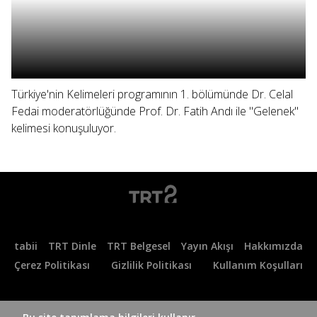
Türkiye'nin Kelimeleri programının 1. bölümünde Dr. Celal
Fedai moderatörlüğünde Prof. Dr. Fatih Andı ile "Gelenek"
kelimesi konuşuluyor.
tabii
TRT Dinle
TRT Belgesel
Yayın Akışı
Hakkımızda
Çerez Politikası
Gizlilik Politikası
Kullanım Koşulları