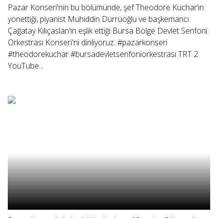
Pazar Konseri'nin bu bölümünde, şef Theodore Kuchar’ın
yönettiği, piyanist Muhiddin Dürrüoğlu ve başkemancı
Çağatay Kılıçaslan'ın eşlik ettiği Bursa Bölge Devlet Senfoni
Orkestrası Konseri'ni dinliyoruz. #pazarkonseri
#theodorekuchar #bursadevletsenfoniorkestrası TRT 2
YouTube...