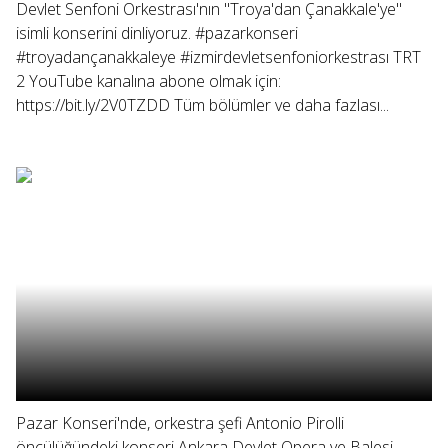
Devlet Senfoni Orkestrası'nın "Troya'dan Çanakkale'ye"
isimli konserini dinliyoruz. #pazarkonseri
#troyadançanakkaleye #izmirdevletsenfoniorkestrası TRT
2 YouTube kanalına abone olmak için:
https://bit.ly/2V0TZDD Tüm bölümler ve daha fazlası...
Pazar Konseri'nde, orkestra şefi Antonio Pirolli
öncülüğündeki konseri Ankara Devlet Opera ve Balesi