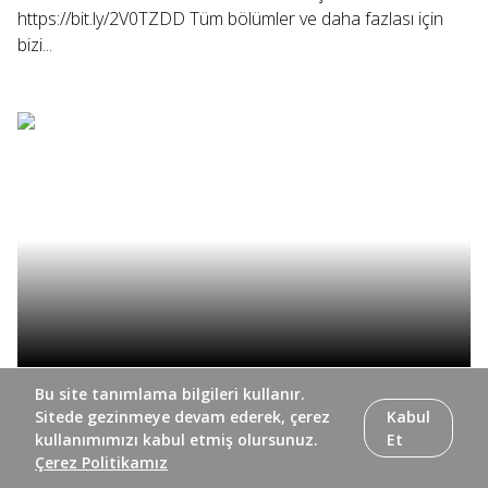
https://bit.ly/2V0TZDD Tüm bölümler ve daha fazlası için
bizi...
Bir TRT klasiği olan Pazar Konseri, TRT 2’de yaşamaya
Bu site tanımlama bilgileri kullanır.
devam ediyor. Şef Rengim Gökmen yönetiminde
Sitede gezinmeye devam ederek, çerez
Kabul
kullanımımızı kabul etmiş olursunuz.
Et
Cumhurbaşkanlığı Senfoni Orkestrası’nın düzenlediği
Çerez Politikamız
konserler TRT 2’nin özel yorumuyla ekranlara gelecek.