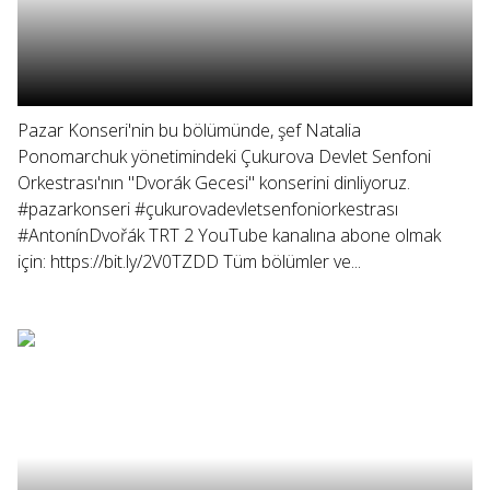
Pazar Konseri'nin bu bölümünde, şef Natalia
Ponomarchuk yönetimindeki Çukurova Devlet Senfoni
Orkestrası'nın "Dvorák Gecesi" konserini dinliyoruz.
#pazarkonseri #çukurovadevletsenfoniorkestrası
#AntonínDvořák TRT 2 YouTube kanalına abone olmak
için: https://bit.ly/2V0TZDD Tüm bölümler ve...