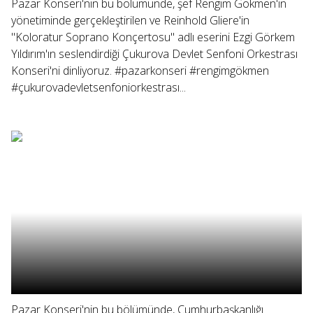
Pazar Konseri'nin bu bölümünde, şef Rengim Gökmen'in
yönetiminde gerçekleştirilen ve Reinhold Gliere'in
"Koloratur Soprano Konçertosu" adlı eserini Ezgi Görkem
Yıldırım'ın seslendirdiği Çukurova Devlet Senfoni Orkestrası
Konseri'ni dinliyoruz. #pazarkonseri #rengimgökmen
#çukurovadevletsenfoniorkestrası...
Pazar Konseri'nin bu bölümünde, Cumhurbaşkanlığı