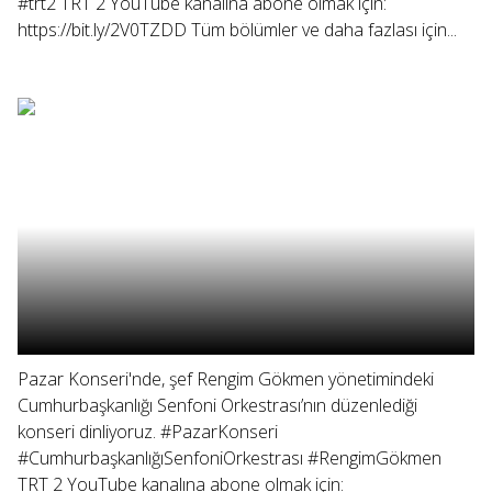
#trt2 TRT 2 YouTube kanalına abone olmak için:
https://bit.ly/2V0TZDD Tüm bölümler ve daha fazlası için...
Pazar Konseri'nde, şef Rengim Gökmen yönetimindeki
Cumhurbaşkanlığı Senfoni Orkestrası’nın düzenlediği
konseri dinliyoruz. #PazarKonseri
#CumhurbaşkanlığıSenfoniOrkestrası #RengimGökmen
TRT 2 YouTube kanalına abone olmak için: