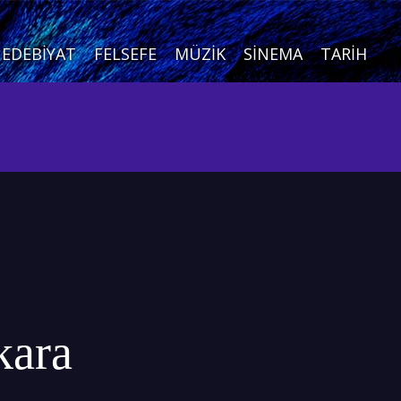
EDEBIYAT
FELSEFE
MÜZIK
SINEMA
TARIH
kara