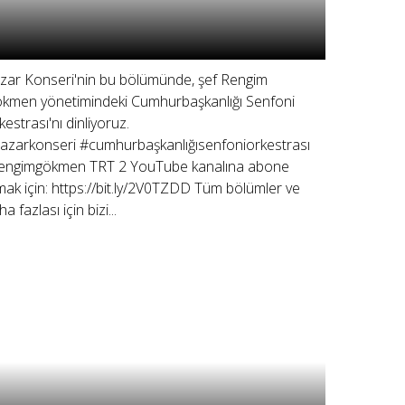
zar Konseri'nin bu bölümünde, şef Rengim
kmen yönetimindeki Cumhurbaşkanlığı Senfoni
kestrası'nı dinliyoruz.
azarkonseri #cumhurbaşkanlığısenfoniorkestrası
engimgökmen TRT 2 YouTube kanalına abone
mak için: https://bit.ly/2V0TZDD Tüm bölümler ve
a fazlası için bizi...