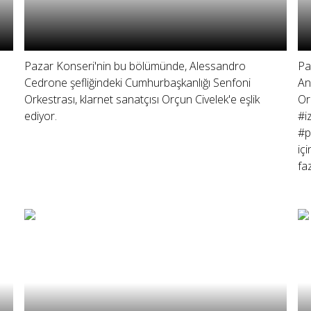
Pazar Konseri'nin bu bölümünde, Alessandro
Pa
Cedrone şefliğindeki Cumhurbaşkanlığı Senfoni
An
Orkestrası, klarnet sanatçısı Orçun Civelek'e eşlik
Or
ediyor.
#i
#p
iç
faz