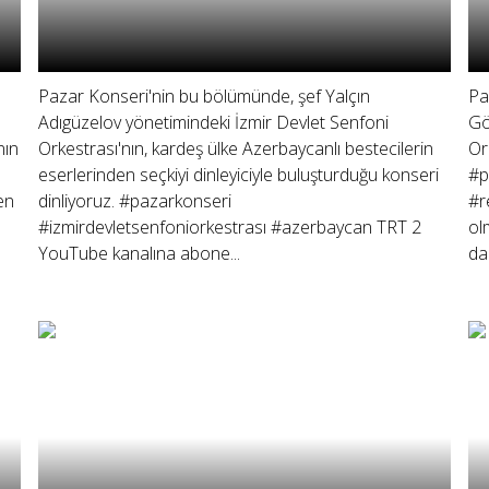
Pazar Konseri'nin bu bölümünde, şef Yalçın
Pa
Adıgüzelov yönetimindeki İzmir Devlet Senfoni
Gö
nın
Orkestrası'nın, kardeş ülke Azerbaycanlı bestecilerin
Or
eserlerinden seçkiyi dinleyiciyle buluşturduğu konseri
#p
en
dinliyoruz. #pazarkonseri
#r
#izmirdevletsenfoniorkestrası #azerbaycan TRT 2
ol
YouTube kanalına abone...
dah