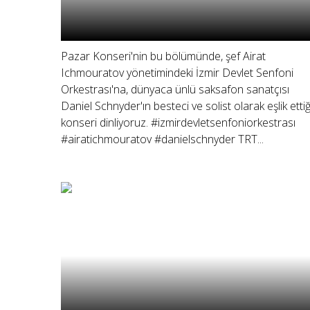
Pazar Konseri'nin bu bölümünde, şef Airat
Ichmouratov yönetimindeki İzmir Devlet Senfoni
Orkestrası'na, dünyaca ünlü saksafon sanatçısı
Daniel Schnyder'ın besteci ve solist olarak eşlik ettiğ
konseri dinliyoruz. #izmirdevletsenfoniorkestrası
#airatichmouratov #danielschnyder TRT...