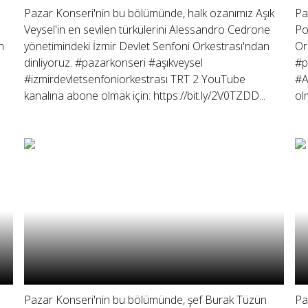
Pazar Konseri'nin bu bölümünde, halk ozanımız Aşık
Pa
Veysel'in en sevilen türkülerini Alessandro Cedrone
Po
n
yönetimindeki İzmir Devlet Senfoni Orkestrası'ndan
Or
dinliyoruz. #pazarkonseri #aşıkveysel
#p
#izmirdevletsenfoniorkestrası TRT 2 YouTube
#A
kanalına abone olmak için: https://bit.ly/2V0TZDD...
ol
Pazar Konseri'nin bu bölümünde, şef Burak Tüzün
Pa