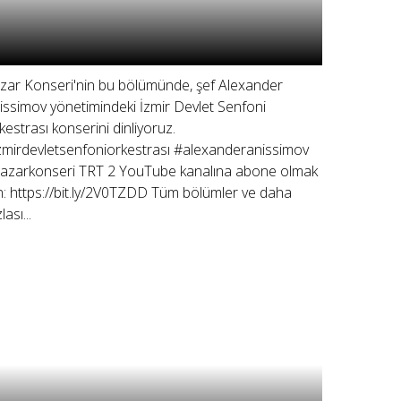
zar Konseri'nin bu bölümünde, şef Alexander
issimov yönetimindeki İzmir Devlet Senfoni
kestrası konserini dinliyoruz.
zmirdevletsenfoniorkestrası #alexanderanissimov
azarkonseri TRT 2 YouTube kanalına abone olmak
in: https://bit.ly/2V0TZDD Tüm bölümler ve daha
lası...