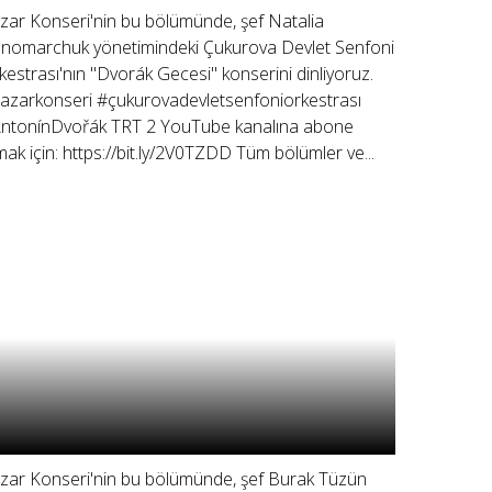
zar Konseri'nin bu bölümünde, şef Natalia
nomarchuk yönetimindeki Çukurova Devlet Senfoni
kestrası'nın "Dvorák Gecesi" konserini dinliyoruz.
azarkonseri #çukurovadevletsenfoniorkestrası
ntonínDvořák TRT 2 YouTube kanalına abone
mak için: https://bit.ly/2V0TZDD Tüm bölümler ve...
zar Konseri'nin bu bölümünde, şef Burak Tüzün