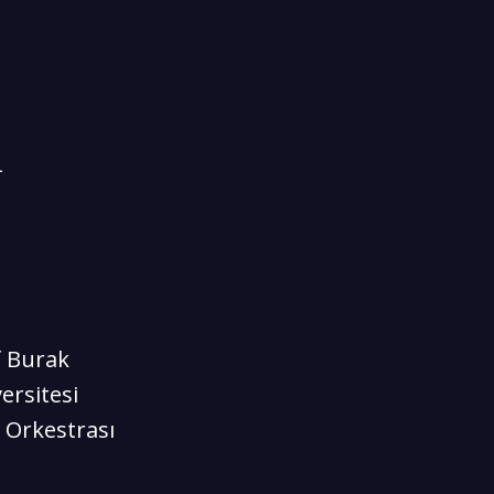
i
f Burak
ersitesi
 Orkestrası