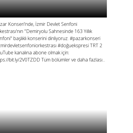
zar Konseri'nde, İzmir Devlet Senfoni
kestrası'nın "Demiryolu Sahnesinde 163 Yıllık
nfoni" başlıklı konserini dinliyoruz. #pazarkonseri
zmirdevletsenfoniorkestrası #doğuekspresi TRT 2
uTube kanalına abone olmak için:
tps://bit.ly/2V0TZDD Tüm bölümler ve daha fazlası...