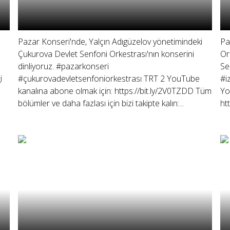
Pazar Konseri'nde, Yalçın Adıgüzelov yönetimindeki
Pa
Çukurova Devlet Senfoni Orkestrası'nın konserini
Or
dinliyoruz. #pazarkonseri
Se
i
#çukurovadevletsenfoniorkestrası TRT 2 YouTube
#i
kanalına abone olmak için: https://bit.ly/2V0TZDD Tüm
Yo
bölümler ve daha fazlası için bizi takipte kalın:...
ht