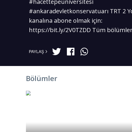
#hacettepeüniversitesi
#ankaradevletkonservatuarı TRT 2 
kanalına abone olmak için:
https://bit.ly/2V0TZDD Tüm bölümler.
PAYLAŞ
Bölümler