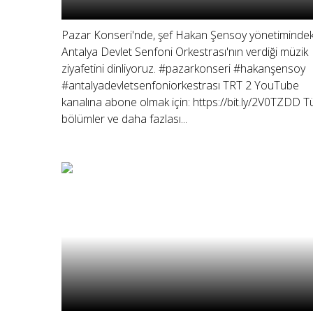
Pazar Konseri'nde, şef Hakan Şensoy yönetimindek
Antalya Devlet Senfoni Orkestrası'nın verdiği müzik
ziyafetini dinliyoruz. #pazarkonseri #hakanşensoy
#antalyadevletsenfoniorkestrası TRT 2 YouTube
kanalına abone olmak için: https://bit.ly/2V0TZDD 
bölümler ve daha fazlası...