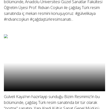
bölümünde, Anadolu Üniversitesi Güzel Sanatlar Fakültesi
Öğretim Üyesi Prof. Rıdvan Coşkun ile çağdaş Türk resim
sanatında iç mekan resmini konuşuyoruz. #gülvelikaya
#rıdvancoşkun #çağdaştürkresimsanatı...
Gülveli Kaya'nın hazırlayıp sunduğu Bizim Resmimiz'in bu
bölümünde, çağdaş Türk resim sanatında bir tür olarak
"portre" sanatını, Yapı Kredi Kültür Sanat Genel Müdürü