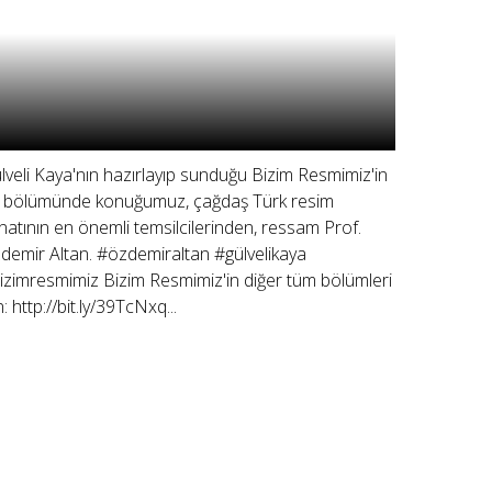
lveli Kaya'nın hazırlayıp sunduğu Bizim Resmimiz'in
 bölümünde konuğumuz, çağdaş Türk resim
natının en önemli temsilcilerinden, ressam Prof.
demir Altan. #özdemiraltan #gülvelikaya
izimresmimiz Bizim Resmimiz'in diğer tüm bölümleri
n: http://bit.ly/39TcNxq...