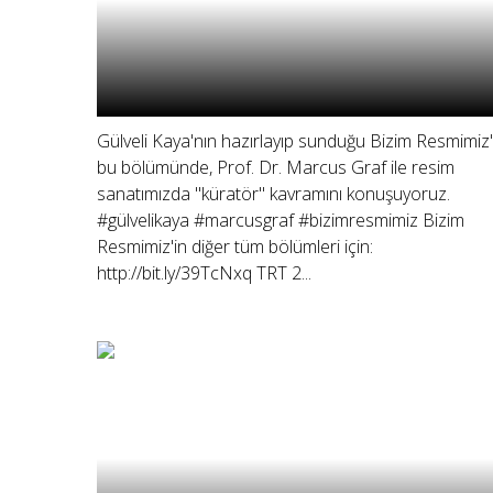
Gülveli Kaya'nın hazırlayıp sunduğu Bizim Resmimiz'
bu bölümünde, Prof. Dr. Marcus Graf ile resim
sanatımızda "küratör" kavramını konuşuyoruz.
#gülvelikaya #marcusgraf #bizimresmimiz Bizim
Resmimiz'in diğer tüm bölümleri için:
http://bit.ly/39TcNxq TRT 2...