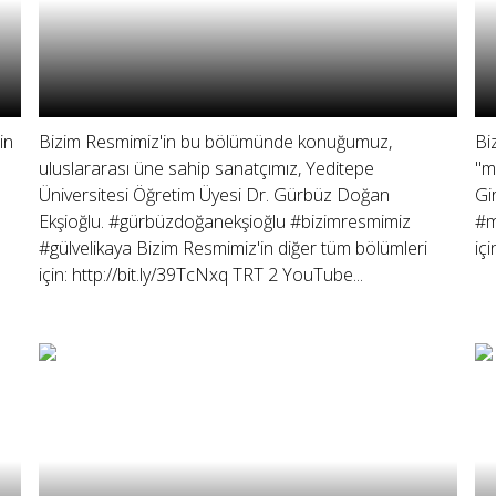
in
Bizim Resmimiz'in bu bölümünde konuğumuz,
Bi
uluslararası üne sahip sanatçımız, Yeditepe
"m
Üniversitesi Öğretim Üyesi Dr. Gürbüz Doğan
Gi
Ekşioğlu. #gürbüzdoğanekşioğlu #bizimresmimiz
#m
#gülvelikaya Bizim Resmimiz'in diğer tüm bölümleri
iç
için: http://bit.ly/39TcNxq TRT 2 YouTube...