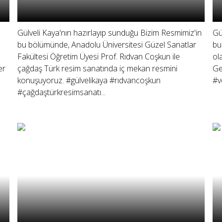
Gülveli Kaya'nın hazırlayıp sunduğu Bizim Resmimiz'in
Gü
bu bölümünde, Anadolu Üniversitesi Güzel Sanatlar
bu
Fakültesi Öğretim Üyesi Prof. Rıdvan Coşkun ile
ol
er
çağdaş Türk resim sanatında iç mekan resmini
Ge
konuşuyoruz. #gülvelikaya #rıdvancoşkun
#v
#çağdaştürkresimsanatı...