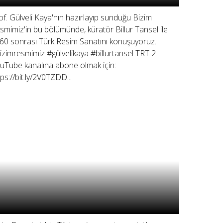
of. Gülveli Kaya'nın hazırlayıp sunduğu Bizim
smimiz'in bu bölümünde, küratör Billur Tansel ile
60 sonrası Türk Resim Sanatını konuşuyoruz.
izimresmimiz #gülvelikaya #billurtansel TRT 2
uTube kanalına abone olmak için:
tps://bit.ly/2V0TZDD...