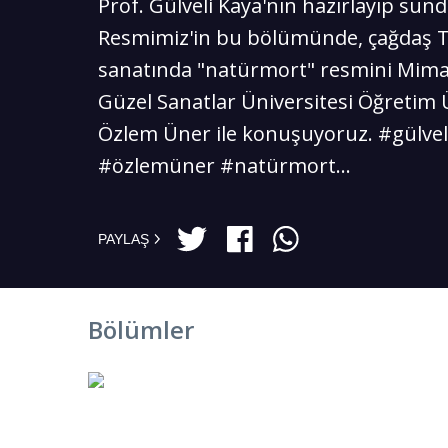
Prof. Gülveli Kaya'nın hazırlayıp sun
Resmimiz'in bu bölümünde, çağdaş 
sanatında "natürmort" resmini Mima
Güzel Sanatlar Üniversitesi Öğretim 
Özlem Üner ile konuşuyoruz. #gülvel
#özlemüner #natürmort...
PAYLAŞ
Bölümler