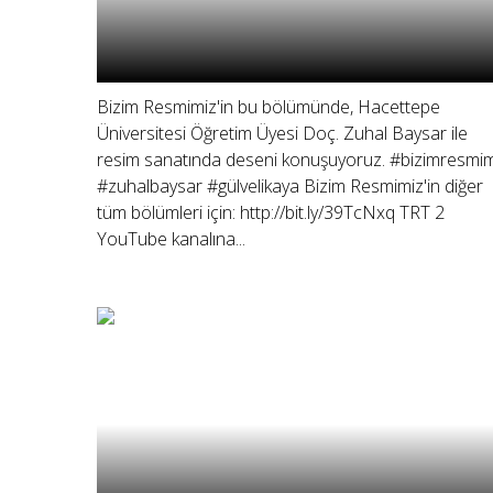
Bizim Resmimiz'in bu bölümünde, Hacettepe
Üniversitesi Öğretim Üyesi Doç. Zuhal Baysar ile
resim sanatında deseni konuşuyoruz. #bizimresmim
#zuhalbaysar #gülvelikaya Bizim Resmimiz'in diğer
tüm bölümleri için: http://bit.ly/39TcNxq TRT 2
YouTube kanalına...