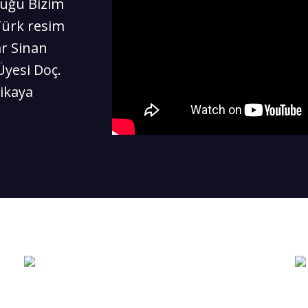
duğu Bizim
Türk resim
r Sinan
Üyesi Doç.
ikaya