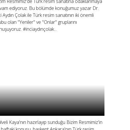
zim Resmimiz'de Türk resim sanatına odaklanmaya
vam ediyoruz. Bu bölümde konuğumuz yazar Dr.
ci Aydın Çolak ile Türk resim sanatının iki önemli
ubu olan "Yeniler" ve "Onlar" gruplarını
nuşuyoruz. #inciaydınçolak...
lveli Kaya'nın hazırlayıp sunduğu Bizim Resmimiz'in
 haftaki konusu, başkent Ankara'nın Türk resim