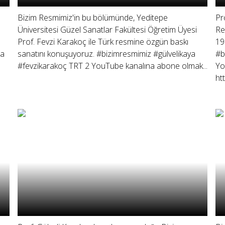
Bizim Resmimiz'in bu bölümünde, Yeditepe
Pr
Üniversitesi Güzel Sanatlar Fakültesi Öğretim Üyesi
Re
Prof. Fevzi Karakoç ile Türk resmine özgün baskı
19
ra
sanatını konuşuyoruz. #bizimresmimiz #gülvelikaya
#b
#fevzikarakoç TRT 2 YouTube kanalına abone olmak...
Yo
ht