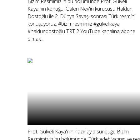
Bizim Resmimiz'in bu bölümünde Prof. Gülveli
Kaya'nın konuğu, Galeri Nev'in kurucusu Haldun
Dostoğlu ile 2. Dünya Savaşı sonrası Türk resmini
konuşuyoruz. #bizimresmimiz #gülvelikaya
#haldundostoğlu TRT 2 YouTube kanalına abone
olmak...
Prof. Gülveli Kaya'nın hazırlayıp sunduğu Bizim
Resmimiz'in bu bölümünde, Türk edebiyatının ve re