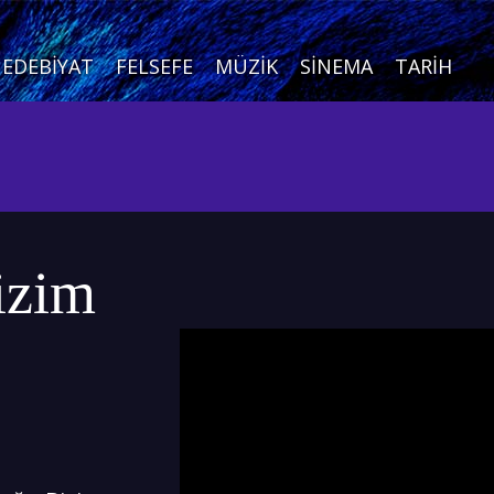
EDEBIYAT
FELSEFE
MÜZIK
SINEMA
TARIH
izim