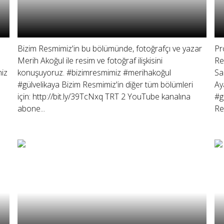
Bizim Resmimiz'in bu bölümünde, fotoğrafçı ve yazar
Pr
Merih Akoğul ile resim ve fotoğraf ilişkisini
Re
iz
konuşuyoruz. #bizimresmimiz #merihakoğul
Sa
#gülvelikaya Bizim Resmimiz'in diğer tüm bölümleri
Ay
için: http://bit.ly/39TcNxq TRT 2 YouTube kanalına
#g
abone...
Re