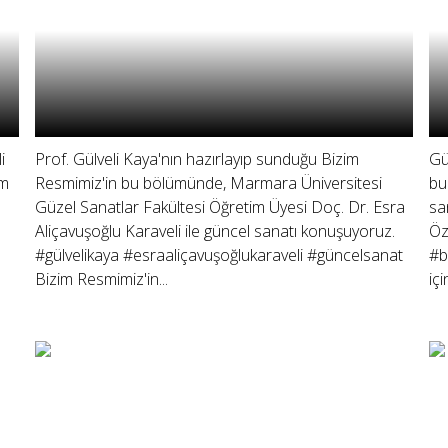
i
Prof. Gülveli Kaya'nın hazırlayıp sunduğu Bizim
Gü
im
Resmimiz'in bu bölümünde, Marmara Üniversitesi
bu
Güzel Sanatlar Fakültesi Öğretim Üyesi Doç. Dr. Esra
sa
Aliçavuşoğlu Karaveli ile güncel sanatı konuşuyoruz.
Öz
#gülvelikaya #esraaliçavuşoğlukaraveli #güncelsanat
#b
Bizim Resmimiz'in...
içi