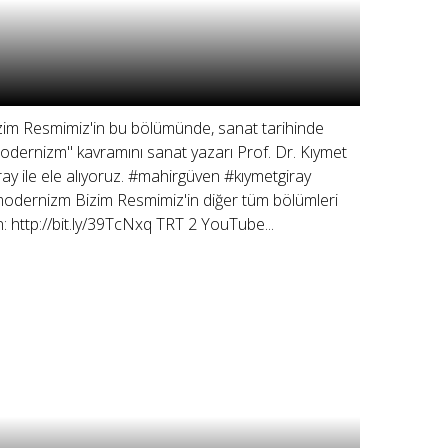
zim Resmimiz'in bu bölümünde, sanat tarihinde
odernizm" kavramını sanat yazarı Prof. Dr. Kıymet
ray ile ele alıyoruz. #mahirgüven #kıymetgiray
odernizm Bizim Resmimiz'in diğer tüm bölümleri
in: http://bit.ly/39TcNxq TRT 2 YouTube...