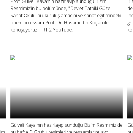
Prof. Gülveli Kaya'nın hazırlayıp sunduğu Bizim
Bi
Resmimiz'in bu bölümünde, "Devlet Tatbiki Güzel
de
Sanat Okulu"nu, kuruluş amacını ve sanat eğitimindeki
İn
önemini ressam Prof. Dr. Hüsamettin Koçan ile
gr
konuşuyoruz. TRT 2 YouTube...
ko
Gülveli Kaya'nın hazırlayıp sunduğu Bizim Resmimiz'de
Gü
sim
bu hafta D Grubu resimleri ve ressamlarını, aynı
bu