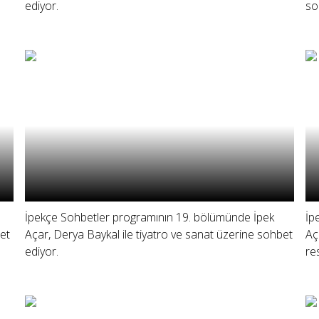
ediyor.
so
İpekçe Sohbetler programının 19. bölümünde İpek
İp
bet
Açar, Derya Baykal ile tiyatro ve sanat üzerine sohbet
Aç
ediyor.
re