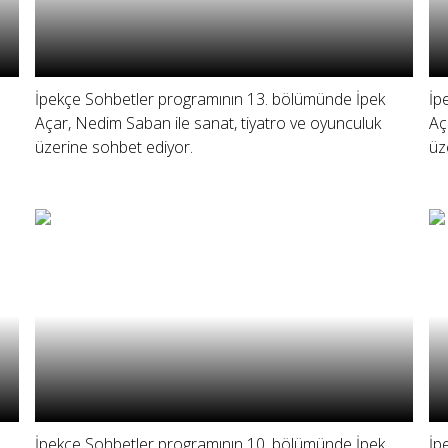
İpekçe Sohbetler programının 13. bölümünde İpek
İp
Açar, Nedim Saban ile sanat, tiyatro ve oyunculuk
Aç
üzerine sohbet ediyor.
üz
İpekçe Sohbetler programının 10. bölümünde İpek
İp