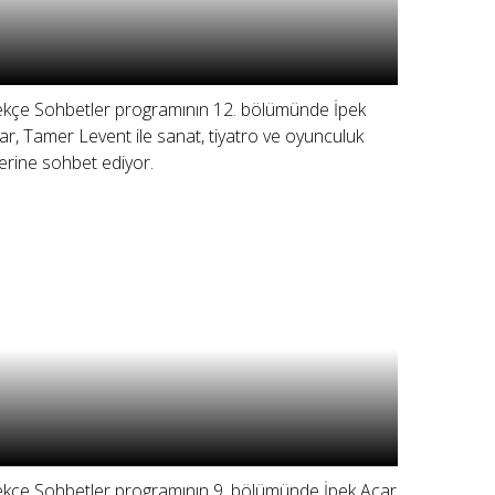
ekçe Sohbetler programının 12. bölümünde İpek
ar, Tamer Levent ile sanat, tiyatro ve oyunculuk
erine sohbet ediyor.
ekçe Sohbetler programının 9. bölümünde İpek Açar