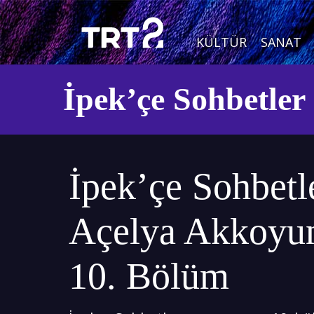
KÜLTÜR
SANAT
İpek’çe Sohbetler
İpek’çe Sohbetle
Açelya Akkoyun
10. Bölüm