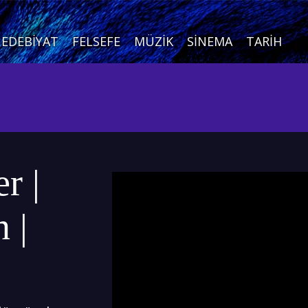
EDEBIYAT
FELSEFE
MÜZIK
SINEMA
TARIH
r |
 |