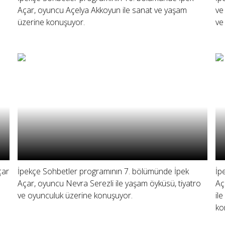
Açar, oyuncu Açelya Akkoyun ile sanat ve yaşam
ve
üzerine konuşuyor.
ve
çar
İpekçe Sohbetler programının 7. bölümünde İpek
İp
Açar, oyuncu Nevra Serezli ile yaşam öyküsü, tiyatro
Aç
ve oyunculuk üzerine konuşuyor.
il
ko