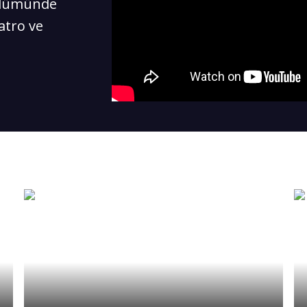
bölümünde
atro ve