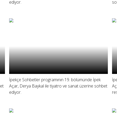
ediyor.
so
İpekçe Sohbetler programının 19. bölümünde İpek
İp
bet
Açar, Derya Baykal ile tiyatro ve sanat üzerine sohbet
Aç
ediyor.
re