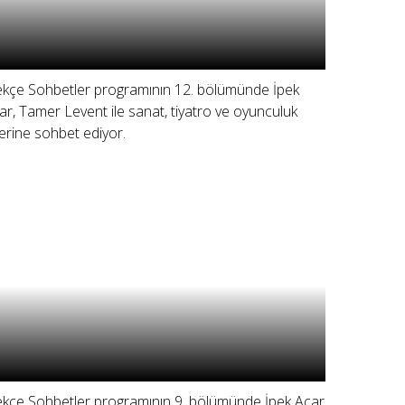
ekçe Sohbetler programının 12. bölümünde İpek
ar, Tamer Levent ile sanat, tiyatro ve oyunculuk
erine sohbet ediyor.
ekçe Sohbetler programının 9. bölümünde İpek Açar