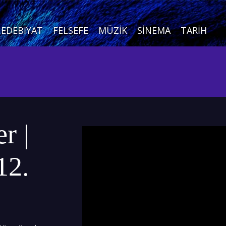
EDEBIYAT
FELSEFE
MÜZIK
SINEMA
TARIH
r |
12.