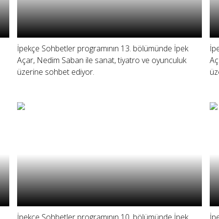
İpekçe Sohbetler programının 13. bölümünde İpek
İp
Açar, Nedim Saban ile sanat, tiyatro ve oyunculuk
Aç
üzerine sohbet ediyor.
üz
İpekçe Sohbetler programının 10. bölümünde İpek
İp