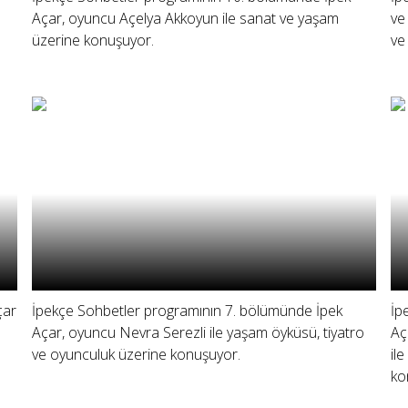
Açar, oyuncu Açelya Akkoyun ile sanat ve yaşam
ve
üzerine konuşuyor.
ve
çar
İpekçe Sohbetler programının 7. bölümünde İpek
İp
Açar, oyuncu Nevra Serezli ile yaşam öyküsü, tiyatro
Aç
ve oyunculuk üzerine konuşuyor.
il
ko