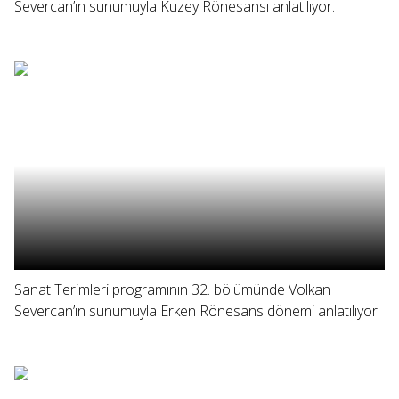
Severcan’ın sunumuyla Kuzey Rönesansı anlatılıyor.
Sanat Terimleri programının 32. bölümünde Volkan
Severcan’ın sunumuyla Erken Rönesans dönemi anlatılıyor.