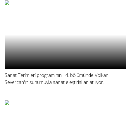
Sanat Terimleri programının 14. bölümünde Volkan
Severcan'ın sunumuyla sanat eleştirisi anlatılıyor.