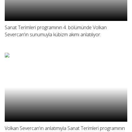
Sanat Terimleri programının 4. bölümünde Volkan
Severcan'ın sunumuyla kübizm akımı anlatılıyor.
Volkan Severcan'ın anlatımıyla Sanat Terimleri programının