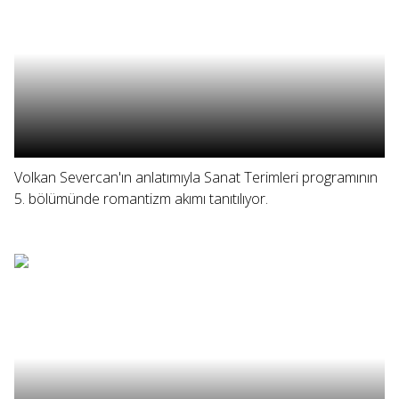
Volkan Severcan'ın anlatımıyla Sanat Terimleri programının
5. bölümünde romantizm akımı tanıtılıyor.