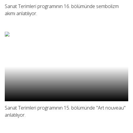
Sanat Terimleri programının 16. bölümünde sembolizm
akımı anlatılıyor.
Sanat Terimleri programının 15. bölümünde "Art nouveau"
anlatılıyor.