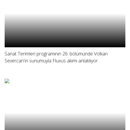
Sanat Terimleri programının 26. bölümünde Volkan
Severcan'ın sunumuyla Fluxus akımı anlatılıyor.