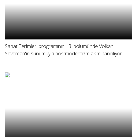
Sanat Terimleri programının 13. bölümünde Volkan
Severcan'ın sunumuyla postmodernizm akımı tanıtılıyor.