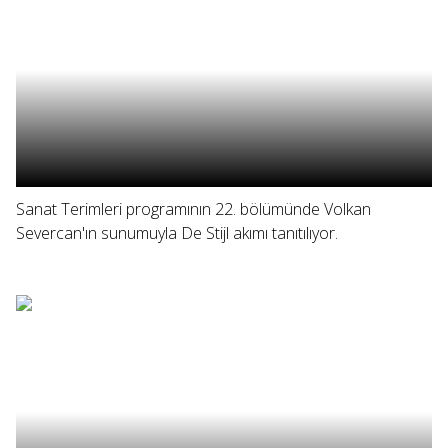
Sanat Terimleri programının 22. bölümünde Volkan
Severcan'ın sunumuyla De Stijl akımı tanıtılıyor.