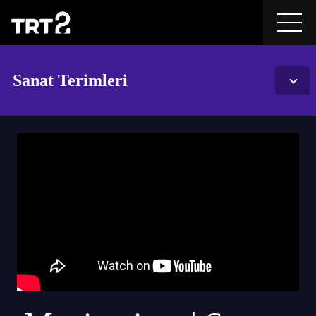
Sanat Terimleri