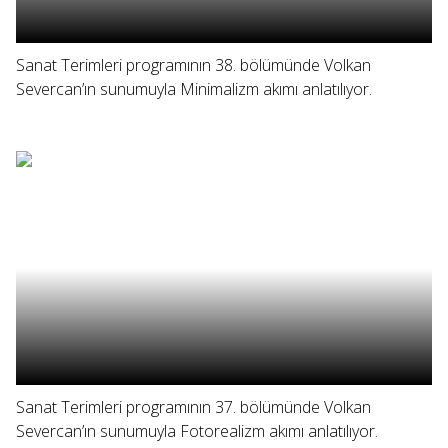
Sanat Terimleri programının 38. bölümünde Volkan
Severcan’ın sunumuyla Minimalizm akımı anlatılıyor.
Sanat Terimleri programının 37. bölümünde Volkan
Severcan’ın sunumuyla Fotorealizm akımı anlatılıyor.