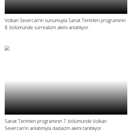
Volkan Severcan'ın sunumuyla Sanat Terimleri programının
8. bölümünde sürrealizm akımı anlatılıyor.
Sanat Terimleri programının 7. bölümünde Volkan
Severcan'ın anlatımıyla dadaizm akımı tanıtılıyor.