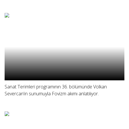
Sanat Terimleri programının 36. bölümünde Volkan
Severcan’ın sunumuyla Fovizm akımı anlatılıyor.