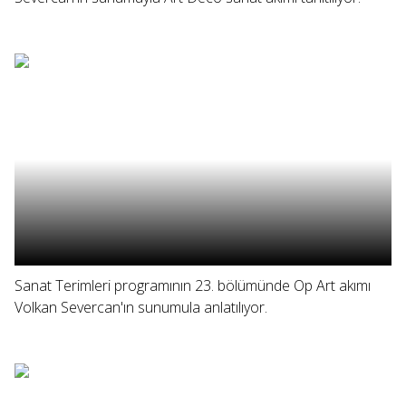
Sanat Terimleri programının 23. bölümünde Op Art akımı
Volkan Severcan'ın sunumula anlatılıyor.