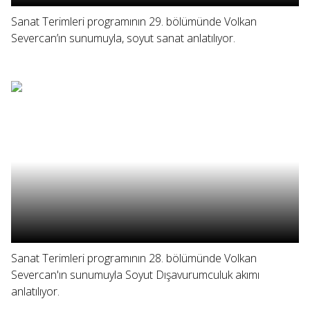
Sanat Terimleri programının 29. bölümünde Volkan
Severcan’ın sunumuyla, soyut sanat anlatılıyor.
Sanat Terimleri programının 28. bölümünde Volkan
Severcan'ın sunumuyla Soyut Dışavurumculuk akımı
anlatılıyor.