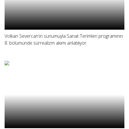
Volkan Severcan'ın sunumuyla Sanat Terimleri programının
8. bölümünde sürrealizm akımı anlatılıyor.