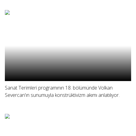
Sanat Terimleri programının 18. bölümünde Volkan
Severcan'ın sunumuyla konstrüktivizm akımı anlatılıyor.