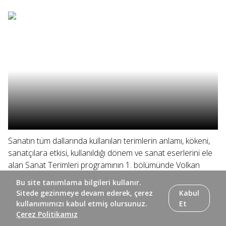
Sanatın tüm dallarında kullanılan terimlerin anlamı, kökeni,
sanatçılara etkisi, kullanıldığı dönem ve sanat eserlerini ele
alan Sanat Terimleri programının 1. bölümünde Volkan
Severcan'ın sunumuyla barok akımı tanıtılıyor.
Bu site tanımlama bilgileri kullanır.
Sitede gezinmeye devam ederek, çerez
Kabul
kullanımımızı kabul etmiş olursunuz.
Et
Çerez Politikamız