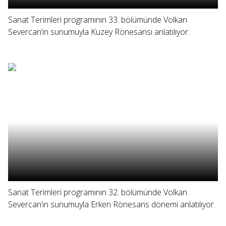
Sanat Terimleri programının 33. bölümünde Volkan
Severcan’ın sunumuyla Kuzey Rönesansı anlatılıyor.
Sanat Terimleri programının 32. bölümünde Volkan
Severcan’ın sunumuyla Erken Rönesans dönemi anlatılıyor.