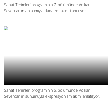
Sanat Terimleri programının 7. bölümünde Volkan
Severcan'ın anlatımıyla dadaizm akımı tanıtılıyor.
Sanat Terimleri programının 6. bölümünde Volkan
Severcan'ın sunumuyla ekspresyonizm akımı anlatılıyor.