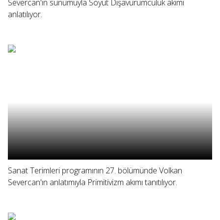
Severcan'ın sunumuyla Soyut Dışavurumculuk akımı
anlatılıyor.
Sanat Terimleri programının 27. bölümünde Volkan
Severcan'ın anlatımıyla Primitivizm akımı tanıtılıyor.