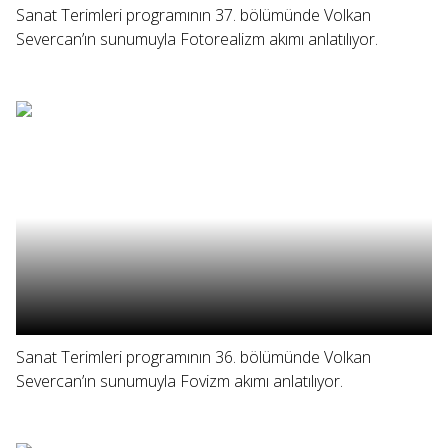
Sanat Terimleri programının 37. bölümünde Volkan
Severcan’ın sunumuyla Fotorealizm akımı anlatılıyor.
Sanat Terimleri programının 36. bölümünde Volkan
Severcan’ın sunumuyla Fovizm akımı anlatılıyor.