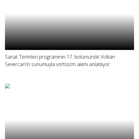
Sanat Terimleri programının 17. bölümünde Volkan
Severcan'ın sunumuyla vortisizm akımı anlatılıyor.