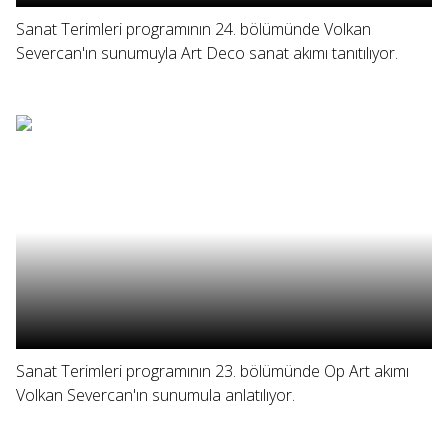
Sanat Terimleri programının 24. bölümünde Volkan
Severcan'ın sunumuyla Art Deco sanat akımı tanıtılıyor.
Sanat Terimleri programının 23. bölümünde Op Art akımı
Volkan Severcan'ın sunumula anlatılıyor.