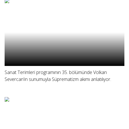
Sanat Terimleri programının 35. bölümünde Volkan
Severcan’ın sunumuyla Süprematizm akımı anlatılıyor.