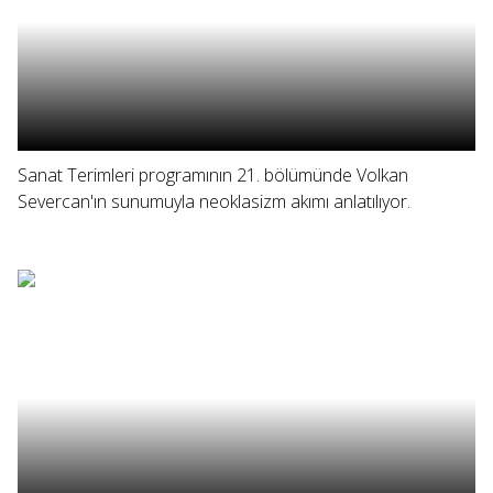
Sanat Terimleri programının 21. bölümünde Volkan
Severcan'ın sunumuyla neoklasizm akımı anlatılıyor.