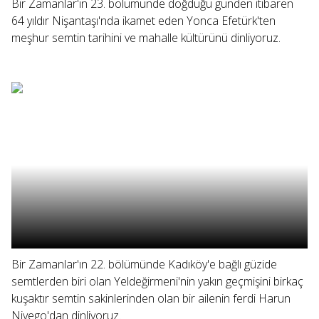
Bir Zamanlar'ın 23. bölümünde doğduğu günden itibaren
64 yıldır Nişantaşı'nda ikamet eden Yonca Efetürk'ten
meşhur semtin tarihini ve mahalle kültürünü dinliyoruz.
Bir Zamanlar'ın 22. bölümünde Kadıköy'e bağlı güzide
semtlerden biri olan Yeldeğirmeni'nin yakın geçmişini birkaç
kuşaktır semtin sakinlerinden olan bir ailenin ferdi Harun
Niyego'dan dinliyoruz.