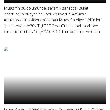
Muasır'ın bu bölümünde, seramik sanatçısı Buket
Acartürk'ün hikayesine konuk oluyoruz. #muasır
#buketacartürk #seramiksanatı Muasır'ın diğer bölümleri
için: http://bit.ly/30wTvJl TRT 2 YouTube kanalına abone
olmak için: https://bit.ly/2V0TZDD Tüm bölümler ve daha...
Muasır'ın bu bölümünde, minyatür sanatçısı Başak Doğan