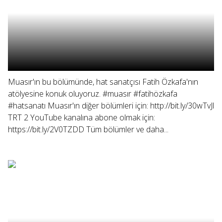
Muasır'ın bu bölümünde, hat sanatçısı Fatih Özkafa'nın
atölyesine konuk oluyoruz. #muasır #fatihözkafa
#hatsanatı Muasır'ın diğer bölümleri için: http://bit.ly/30wTvJl
TRT 2 YouTube kanalına abone olmak için:
https://bit.ly/2V0TZDD Tüm bölümler ve daha...