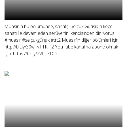
Muasır'ın bu bölümünde, sanatçı Selçuk Gürışık'ın keçe
sanatı ile devam eden serüvenini kendisinden dinliyoruz.
#muasır #selçukgürışık #trt2 Muasır'ın diğer bölümleri için:
http://bit.ly/30wTvJl TRT 2 YouTube kanalına abone olmak
için: https://bit.ly/2V0TZDD...