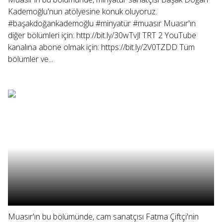
Kademoğlu'nun atölyesine konuk oluyoruz.
#başakdoğankademoğlu #minyatür #muasır Muasır'ın
diğer bölümleri için: http://bit.ly/30wTvJl TRT 2 YouTube
kanalına abone olmak için: https://bit.ly/2V0TZDD Tüm
bölümler ve...
Muasır'ın bu bölümünde, cam sanatçısı Fatma Çiftçi'nin