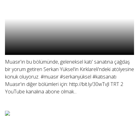
Muasır'ın bu bölümünde, geleneksel katı' sanatına çağdaş
bir yorum getiren Serkan Yüksel'in Kırklareli'ndeki atölyesine
konuk oluyoruz. #muasır #serkanyüksel #katısanatı
Muasır'ın diğer bölümleri için: http://bit.ly/30wTvJl TRT 2
YouTube kanalına abone olmak...