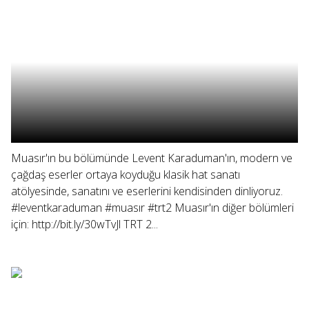
Muasır'ın bu bölümünde Levent Karaduman'ın, modern ve
çağdaş eserler ortaya koyduğu klasik hat sanatı
atölyesinde, sanatını ve eserlerini kendisinden dinliyoruz.
#leventkaraduman #muasır #trt2 Muasır'ın diğer bölümleri
için: http://bit.ly/30wTvJl TRT 2...