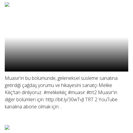
Muasır'ın bu bölümünde, geleneksel süsleme sanatına
getirdiği çağdaş yorumu ve hikayesini sanatçı Melike
Kılıç'tan dinliyoruz. #melikekılıç #muasır #trt2 Muasır'ın
diğer bölümleri için: http://bit.ly/30wTvJl TRT 2 YouTube
kanalına abone olmak için:...