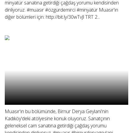
minyatür sanatına getirdiği çağdaş yorumu kendisinden
dinliyoruz. #muasır #özgürdemirci #minyatür Muasır'ın
diğer bölümleri için: http://bit.ly/30wTvJl TRT 2...
Muasır'ın bu bölümünde, Birnur Derya Geylani'nin
Kadıköy'deki atölyesine konuk oluyoruz. Sanatçının
geleneksel cam sanatına getirdiği çağdaş yorumu
kendisinden dinliyoruz. #muasır #birnurderyageylani