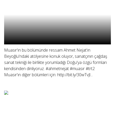
Muasır'ın bu bölümünde ressam Ahmet Nejat'ın
Beyoğlu'ndaki atölyesine konuk oluyor, sanatçının çağdaş
sanat tekniği ile birlikte yorumladığı Doğu'ya özgü formları
kendisinden dinliyoruz. #ahmetnejat #muasır #trt2
Muasır'ın diğer bölümleri için: http://bit.ly/30wTvJl...