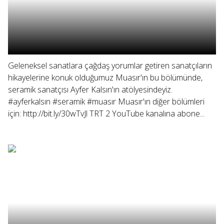
Geleneksel sanatlara çağdaş yorumlar getiren sanatçıların
hikayelerine konuk olduğumuz Muasır'ın bu bölümünde,
seramik sanatçısı Ayfer Kalsın'ın atölyesindeyiz.
#ayferkalsın #seramik #muasır Muasır'ın diğer bölümleri
için: http://bit.ly/30wTvJl TRT 2 YouTube kanalına abone...