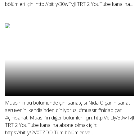
bölümleri için: http://bit.ly/30wTvJl TRT 2 YouTube kanalına...
Muasır'ın bu bölümünde çini sanatçısı Nida Olçar'ın sanat
serüvenini kendisinden dinliyoruz. #muasır #nidaolçar
#çinisanatı Muasır'ın diğer bölümleri için: http://bit.ly/30wTvJl
TRT 2 YouTube kanalına abone olmak için:
https://bit.ly/2V0TZDD Tüm bölümler ve...