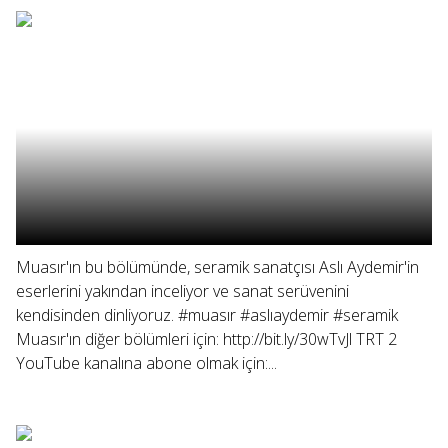
Muasır'ın bu bölümünde, seramik sanatçısı Aslı Aydemir'in
eserlerini yakından inceliyor ve sanat serüvenini
kendisinden dinliyoruz. #muasır #aslıaydemir #seramik
Muasır'ın diğer bölümleri için: http://bit.ly/30wTvJl TRT 2
YouTube kanalına abone olmak için:...