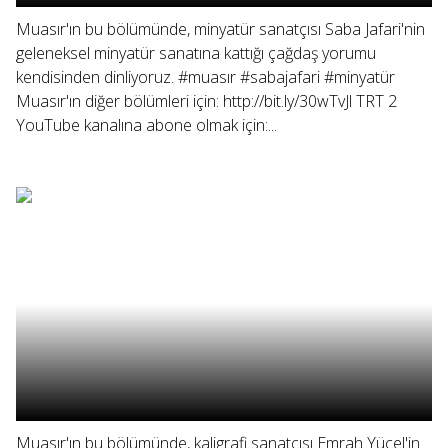
Muasır'ın bu bölümünde, minyatür sanatçısı Saba Jafari'nin
geleneksel minyatür sanatına kattığı çağdaş yorumu
kendisinden dinliyoruz. #muasır #sabajafari #minyatür
Muasır'ın diğer bölümleri için: http://bit.ly/30wTvJl TRT 2
YouTube kanalına abone olmak için:...
Muasır'ın bu bölümünde, kaligrafi sanatçısı Emrah Yücel'in