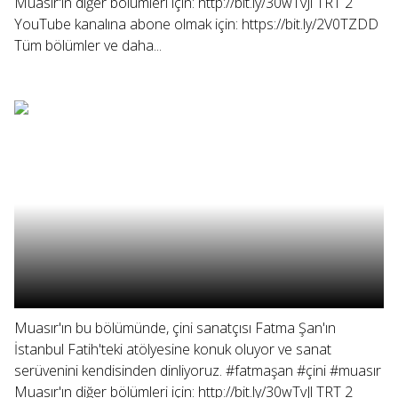
Muasır'ın diğer bölümleri için: http://bit.ly/30wTvJl TRT 2
YouTube kanalına abone olmak için: https://bit.ly/2V0TZDD
Tüm bölümler ve daha...
Muasır'ın bu bölümünde, çini sanatçısı Fatma Şan'ın
İstanbul Fatih'teki atölyesine konuk oluyor ve sanat
serüvenini kendisinden dinliyoruz. #fatmaşan #çini #muasır
Muasır'ın diğer bölümleri için: http://bit.ly/30wTvJl TRT 2