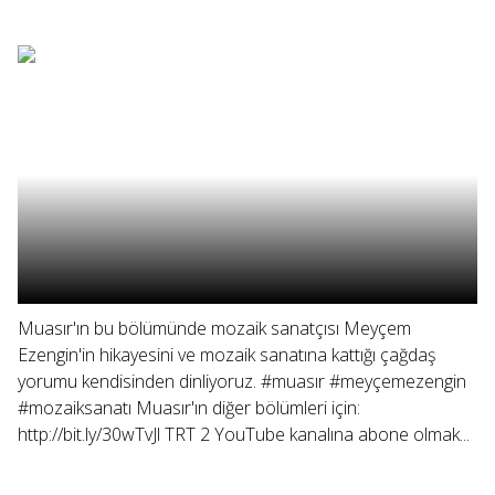
Muasır'ın bu bölümünde mozaik sanatçısı Meyçem
Ezengin'in hikayesini ve mozaik sanatına kattığı çağdaş
yorumu kendisinden dinliyoruz. #muasır #meyçemezengin
#mozaiksanatı Muasır'ın diğer bölümleri için:
http://bit.ly/30wTvJl TRT 2 YouTube kanalına abone olmak...