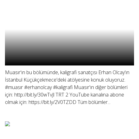
Muasır'ın bu bölümünde, kaligrafi sanatçısı Erhan Olcay'ın
İstanbul Küçükçekmece'deki atölyesine konuk oluyoruz.
#muasır #erhanolcay #kaligrafi Muasır'ın diğer bölümleri
için: http://bit.ly/30wTvJl TRT 2 YouTube kanalına abone
olmak için: https://bit.ly/2V0TZDD Tüm bölümler...