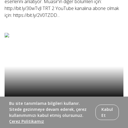
eserlerini anlatıyor. Muasır'ın diğer bölümleri için:
http://bit.ly/30wTvJl TRT 2 YouTube kanalına abone olmak
için: https://bit.ly/2V0TZDD...
Bu site tanımlama bilgileri kullanır.
Bu bölümde, sanatçı Hülya Vurnal İkizgül'ün mozaik
Sitede gezinmeye devam ederek, çerez
Kabul
sanatına modern bakışını Muasır'a taşıyor, hayatını ve
kullanımımızı kabul etmiş olursunuz.
Et
eserlerini kendisinden öğreniyoruz. Muasır'ın diğer
Çerez Politikamız
bölümleri için: http://bit.ly/30wTvJl TRT 2 YouTube kanalına