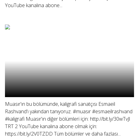
YouTube kanalına abone...
Muasır'ın bu bölümünde, kaligrafi sanatçısı Esmaeil
Rashvand'ı yakından tanıyoruz. #muasır #esmaeilrashvand
#kaligrafi Muasır'ın diğer bölümleri için: http://bit.ly/30wTvJl
TRT 2 YouTube kanalına abone olmak için:
https://bit.ly/2V0TZDD Tüm bölümler ve daha fazlası...