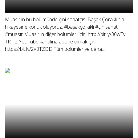
Muasır'ın bu bölümünde çini sanatçısı Başak Çoraklı'nın
hikayesine konuk oluyoruz. #başakçoraklı #çinisanatı
#muasır Muasır'ın diğer bölümleri için: http://bit.ly/30wTvJl
TRT 2 YouTube kanalına abone olmak için:
https://bit.ly/2V0TZDD Tüm bölümler ve daha...