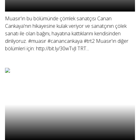
Muasır'ın bu bölümünde çömlek sanatçısı Canan
Cankaya'nın hikayesine kulak veriyor ve sanatçının çölek
sanatı ile olan bağını, hayatına kattıklarını kendisinden
dinliyoruz. #muasır #canancankaya #trt2 Muasır'ın diğer
bölümleri için: http://bit.ly/30wTvJl TRT...