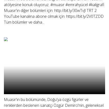
atölyesine konuk oluyoruz. #muasır #emrahyücel #kaligrafi
Muasır'ın diğer bölümleri için: http://bit.ly/30wTvJl TRT 2
YouTube kanalına abone olmak için: https://bit.ly/2V0TZDD
Tüm bölümler ve daha...
Muasır'ın bu bölümünde, Doğu'ya özgü figürler ve
renklerden beslenen sanatçı Özgür Demirci'nin, geleneksel