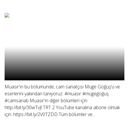
Muasır'ın bu bölümünde, cam sanatçısı Müge Göğüş'ü ve
eserlerini yakından tanıyoruz. #muasır #mügegöğüş
#camsanatı Muasır'ın diğer bölümleri için:
http://bit.ly/30wTvJl TRT 2 YouTube kanalına abone olmak
için: https://bit.ly/2V0TZDD Tüm bölümler ve...