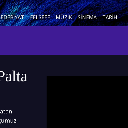
EDEBIYAT
FELSEFE
MÜZIK
SINEMA
TARIH
Palta
katan
uğumuz