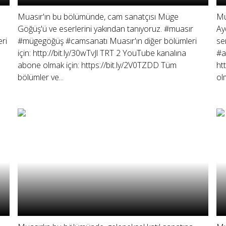
Muasır'ın bu bölümünde, cam sanatçısı Müge
Mu
Göğüş'ü ve eserlerini yakından tanıyoruz. #muasır
Ay
ri
#mügegöğüş #camsanatı Muasır'ın diğer bölümleri
se
için: http://bit.ly/30wTvJl TRT 2 YouTube kanalına
#a
abone olmak için: https://bit.ly/2V0TZDD Tüm
ht
bölümler ve...
olm