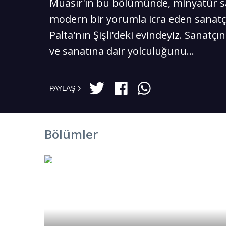
Muasır'ın bu bölümünde, minyatür s
modern bir yorumla icra eden sanatç
Palta'nın Şişli'deki evindeyiz. Sanatçı
ve sanatına dair yolculuğunu...
PAYLAŞ
Bölümler