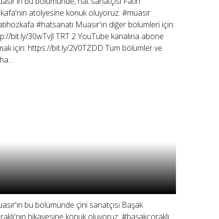
asır'ın bu bölümünde, hat sanatçısı Fatih
kafa'nın atölyesine konuk oluyoruz. #muasır
atihözkafa #hatsanatı Muasır'ın diğer bölümleri için:
tp://bit.ly/30wTvJl TRT 2 YouTube kanalına abone
mak için: https://bit.ly/2V0TZDD Tüm bölümler ve
ha...
asır'ın bu bölümünde çini sanatçısı Başak
raklı'nın hikayesine konuk oluyoruz. #başakçoraklı