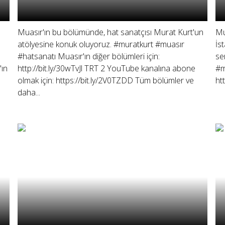
Muasır'ın bu bölümünde, hat sanatçısı Murat Kurt'un
Mu
atölyesine konuk oluyoruz. #muratkurt #muasır
İs
#hatsanatı Muasır'ın diğer bölümleri için:
se
'ın
http://bit.ly/30wTvJl TRT 2 YouTube kanalına abone
#m
olmak için: https://bit.ly/2V0TZDD Tüm bölümler ve
ht
daha...