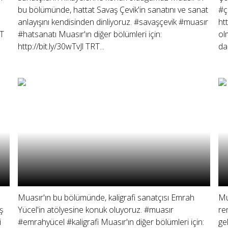
bu bölümünde, hattat Savaş Çevik'in sanatını ve sanat
#ç
anlayışını kendisinden dinliyoruz. #savaşçevik #muasır
ht
RT
#hatsanatı Muasır'ın diğer bölümleri için:
ol
http://bit.ly/30wTvJl TRT...
da
Muasır'ın bu bölümünde, kaligrafi sanatçısı Emrah
Mu
ş
Yücel'in atölyesine konuk oluyoruz. #muasır
re
i
#emrahyücel #kaligrafi Muasır'ın diğer bölümleri için:
ge