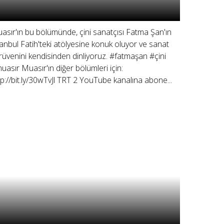
asır'ın bu bölümünde, çini sanatçısı Fatma Şan'ın
tanbul Fatih'teki atölyesine konuk oluyor ve sanat
rüvenini kendisinden dinliyoruz. #fatmaşan #çini
uasır Muasır'ın diğer bölümleri için:
tp://bit.ly/30wTvJl TRT 2 YouTube kanalına abone...