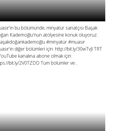
asır'ın bu bölümünde, minyatür sanatçısı Başak
ğan Kademoğlu'nun atölyesine konuk oluyoruz.
aşakdoğankademoğlu #minyatür #muasır
asır'ın diğer bölümleri için: http://bit.ly/30wTvJl TRT
YouTube kanalına abone olmak için:
tps://bit.ly/2V0TZDD Tüm bölümler ve...