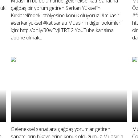
Muasır'ın bu bölümünde, geleneksel katı' sanatına
Mu
nuk
çağdaş bir yorum getiren Serkan Yüksel'in
Öz
Kırklareli'ndeki atölyesine konuk oluyoruz. #muasır
#f
#serkanyüksel #katısanatı Muasır'ın diğer bölümleri
ht
için: http://bit.ly/30wTvJl TRT 2 YouTube kanalına
ol
abone olmak...
da
Geleneksel sanatlara çağdaş yorumlar getiren
Mu
n
sanatçıların hikayelerine konuk olduğumuz Muasır'ın
Ço