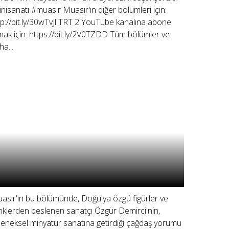
inisanatı #muasır Muasır'ın diğer bölümleri için:
tp://bit.ly/30wTvJl TRT 2 YouTube kanalına abone
mak için: https://bit.ly/2V0TZDD Tüm bölümler ve
ha...
asır'ın bu bölümünde, Doğu'ya özgü figürler ve
nklerden beslenen sanatçı Özgür Demirci'nin,
leneksel minyatür sanatına getirdiği çağdaş yorumu