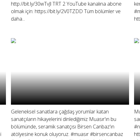
http://bit.ly/30wTvJl TRT 2 YouTube kanalına abone
ke
olmak için: https://bit.ly/2V0TZDD Tüm bölümler ve
#m
daha...
htt
Geleneksel sanatlara çağdaş yorumlar katan
Mu
sanatçıların hikayelerini dinlediğimiz Muasır'ın bu
sa
bölümünde, seramik sanatçısı Birsen Canbaz'ın
#n
i
atölyesine konuk oluyoruz. #muasır #birsencanbaz
ht