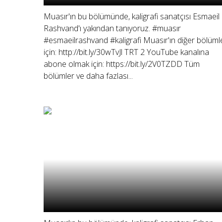
Muasır'ın bu bölümünde, kaligrafi sanatçısı Esmaeil
Rashvand'ı yakından tanıyoruz. #muasır
#esmaeilrashvand #kaligrafi Muasır'ın diğer bölümle
için: http://bit.ly/30wTvJl TRT 2 YouTube kanalına
abone olmak için: https://bit.ly/2V0TZDD Tüm
bölümler ve daha fazlası...