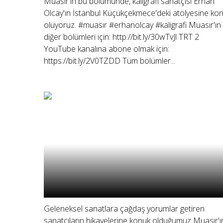
Muasır'ın bu bölümünde, kaligrafi sanatçısı Erhan
Olcay'ın İstanbul Küçükçekmece'deki atölyesine ko
oluyoruz. #muasır #erhanolcay #kaligrafi Muasır'ın
diğer bölümleri için: http://bit.ly/30wTvJl TRT 2
YouTube kanalına abone olmak için:
https://bit.ly/2V0TZDD Tüm bölümler...
Geleneksel sanatlara çağdaş yorumlar getiren
sanatçıların hikayelerine konuk olduğumuz Muasır'ı