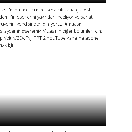
asır'ın bu bölümünde, seramik sanatçısı Aslı
demir'in eserlerini yakından inceliyor ve sanat
rüvenini kendisinden dinliyoruz. #muasır
slıaydemir #seramik Muasır'ın diğer bölümleri için:
tp://bit.ly/30wTvJl TRT 2 YouTube kanalına abone
ak için:...