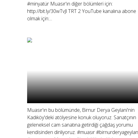
#minyatür Muasır'ın diğer bölümleri için:
http://bit.ly/30wTvJl TRT 2 YouTube kanalına abone
olmak için:...
Muasır'ın bu bölümünde, Birnur Derya Geylani'nin
Kadıköy'deki atölyesine konuk oluyoruz. Sanatçının
geleneksel cam sanatına getirdiği çağdaş yorumu
kendisinden dinliyoruz. #muasır #birnurderyageylan