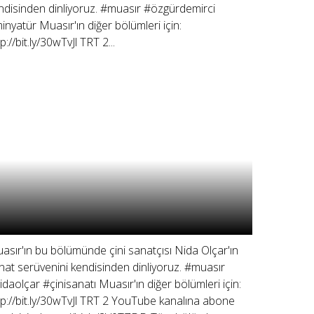
ndisinden dinliyoruz. #muasır #özgürdemirci
inyatür Muasır'ın diğer bölümleri için:
p://bit.ly/30wTvJl TRT 2...
asır'ın bu bölümünde çini sanatçısı Nida Olçar'ın
nat serüvenini kendisinden dinliyoruz. #muasır
idaolçar #çinisanatı Muasır'ın diğer bölümleri için:
tp://bit.ly/30wTvJl TRT 2 YouTube kanalına abone