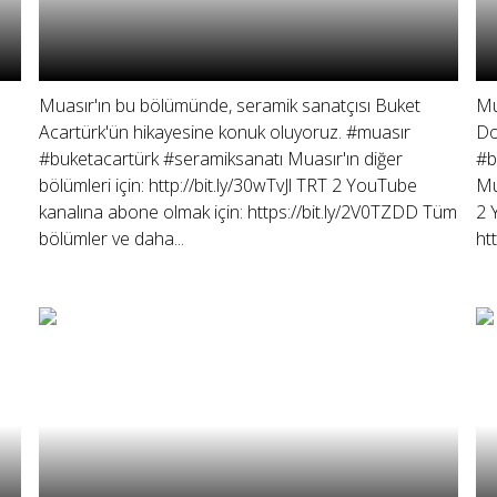
Muasır'ın bu bölümünde, seramik sanatçısı Buket
Mu
Acartürk'ün hikayesine konuk oluyoruz. #muasır
Do
#buketacartürk #seramiksanatı Muasır'ın diğer
#b
bölümleri için: http://bit.ly/30wTvJl TRT 2 YouTube
Mu
kanalına abone olmak için: https://bit.ly/2V0TZDD Tüm
2 
bölümler ve daha...
ht