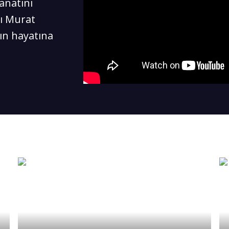
anatını
ı Murat
nın hayatına