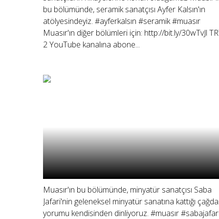
bu bölümünde, seramik sanatçısı Ayfer Kalsın'ın
atölyesindeyiz. #ayferkalsın #seramik #muasır
Muasır'ın diğer bölümleri için: http://bit.ly/30wTvJl T
2 YouTube kanalına abone...
Muasır'ın bu bölümünde, minyatür sanatçısı Saba
Jafari'nin geleneksel minyatür sanatına kattığı çağda
yorumu kendisinden dinliyoruz. #muasır #sabajafar