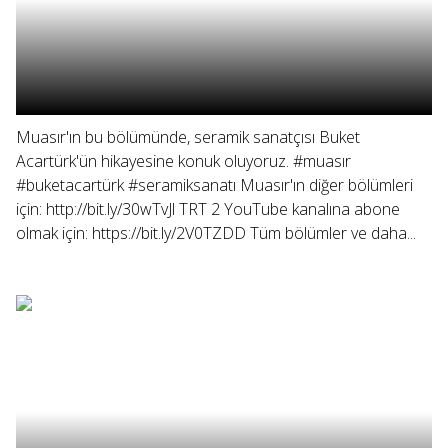
Muasır'ın bu bölümünde, seramik sanatçısı Buket
Acartürk'ün hikayesine konuk oluyoruz. #muasır
#buketacartürk #seramiksanatı Muasır'ın diğer bölümleri
için: http://bit.ly/30wTvJl TRT 2 YouTube kanalına abone
olmak için: https://bit.ly/2V0TZDD Tüm bölümler ve daha...