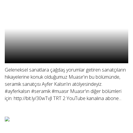
Geleneksel sanatlara çağdaş yorumlar getiren sanatçıların
hikayelerine konuk olduğumuz Muasır'ın bu bölümünde,
seramik sanatçısı Ayfer Kalsın'ın atölyesindeyiz.
#ayferkalsın #seramik #muasır Muasır'ın diğer bölümleri
için: http://bit.ly/30wTvJl TRT 2 YouTube kanalına abone...