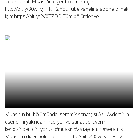
#camsanatı Muasır'ın diğer bölümleri için:
http://bit.ly/30wTvJl TRT 2 YouTube kanalına abone olmak
için: https://bit.ly/2V0TZDD Tüm bölümler ve...
Muasır'ın bu bölümünde, seramik sanatçısı Aslı Aydemir'in
eserlerini yakından inceliyor ve sanat serüvenini
kendisinden dinliyoruz. #muasır #aslıaydemir #seramik
Muasır'ın diğer bölümleri için: http://bit.ly/30wTvJl TRT 2