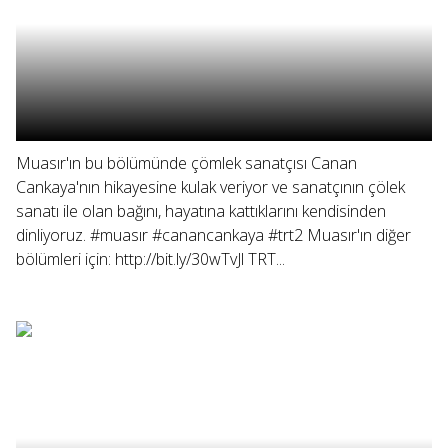
Muasır'ın bu bölümünde çömlek sanatçısı Canan
Cankaya'nın hikayesine kulak veriyor ve sanatçının çölek
sanatı ile olan bağını, hayatına kattıklarını kendisinden
dinliyoruz. #muasır #canancankaya #trt2 Muasır'ın diğer
bölümleri için: http://bit.ly/30wTvJl TRT...