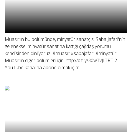
Muasır'ın bu bölümünde, minyatür sanatçısı Saba Jafari'nin
geleneksel minyatür sanatına kattığı çağdaş yorumu
kendisinden dinliyoruz. #muasır #sabajafari #minyatür
Muasır'ın diğer bölümleri için: http://bit.ly/30wTvJl TRT 2
YouTube kanalına abone olmak için:...