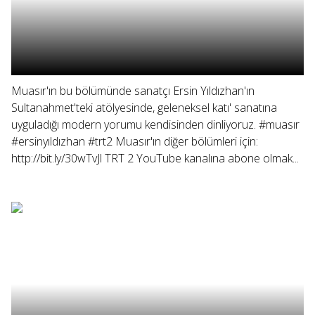
Muasır'ın bu bölümünde sanatçı Ersin Yıldızhan'ın
Sultanahmet'teki atölyesinde, geleneksel katı' sanatına
uyguladığı modern yorumu kendisinden dinliyoruz. #muasır
#ersinyıldızhan #trt2 Muasır'ın diğer bölümleri için:
http://bit.ly/30wTvJl TRT 2 YouTube kanalına abone olmak...