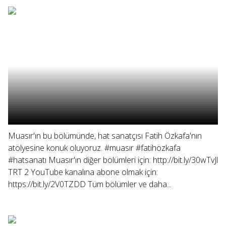
Muasır'ın bu bölümünde, hat sanatçısı Fatih Özkafa'nın
atölyesine konuk oluyoruz. #muasır #fatihözkafa
#hatsanatı Muasır'ın diğer bölümleri için: http://bit.ly/30wTvJl
TRT 2 YouTube kanalına abone olmak için:
https://bit.ly/2V0TZDD Tüm bölümler ve daha...