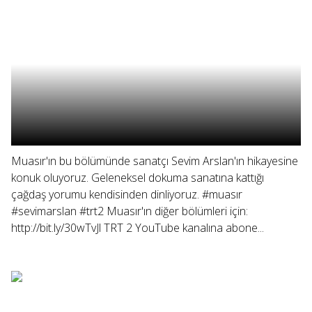
Muasır'ın bu bölümünde sanatçı Sevim Arslan'ın hikayesine
konuk oluyoruz. Geleneksel dokuma sanatına kattığı
çağdaş yorumu kendisinden dinliyoruz. #muasır
#sevimarslan #trt2 Muasır'ın diğer bölümleri için:
http://bit.ly/30wTvJl TRT 2 YouTube kanalına abone...