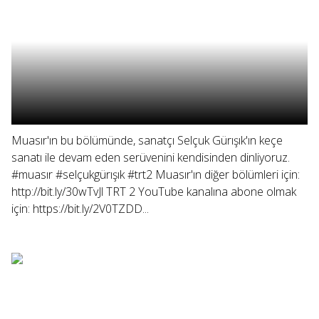
Muasır'ın bu bölümünde, sanatçı Selçuk Gürışık'ın keçe
sanatı ile devam eden serüvenini kendisinden dinliyoruz.
#muasır #selçukgürışık #trt2 Muasır'ın diğer bölümleri için:
http://bit.ly/30wTvJl TRT 2 YouTube kanalına abone olmak
için: https://bit.ly/2V0TZDD...