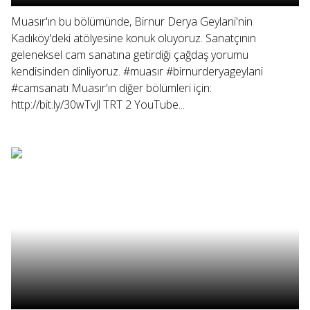
Muasır'ın bu bölümünde, Birnur Derya Geylani'nin
Kadıköy'deki atölyesine konuk oluyoruz. Sanatçının
geleneksel cam sanatına getirdiği çağdaş yorumu
kendisinden dinliyoruz. #muasır #birnurderyageylani
#camsanatı Muasır'ın diğer bölümleri için:
http://bit.ly/30wTvJl TRT 2 YouTube...