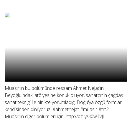
Muasır'ın bu bölümünde ressam Ahmet Nejat'ın
Beyoğlu'ndaki atölyesine konuk oluyor, sanatçının çağdaş
sanat tekniği ile birlikte yorumladığı Doğu'ya özgü formları
kendisinden dinliyoruz. #ahmetnejat #muasır #trt2
Muasır'ın diğer bölümleri için: http://bit.ly/30wTvJl...