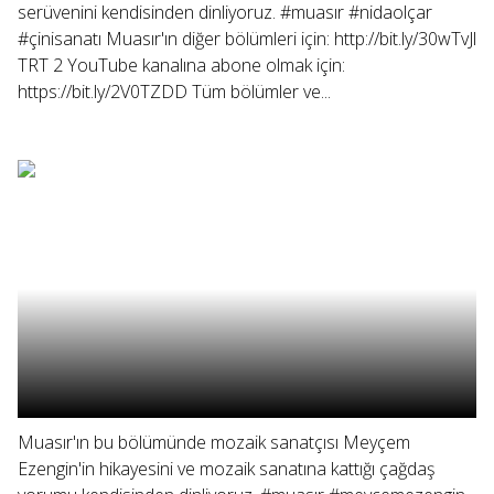
serüvenini kendisinden dinliyoruz. #muasır #nidaolçar
#çinisanatı Muasır'ın diğer bölümleri için: http://bit.ly/30wTvJl
TRT 2 YouTube kanalına abone olmak için:
https://bit.ly/2V0TZDD Tüm bölümler ve...
Muasır'ın bu bölümünde mozaik sanatçısı Meyçem
Ezengin'in hikayesini ve mozaik sanatına kattığı çağdaş