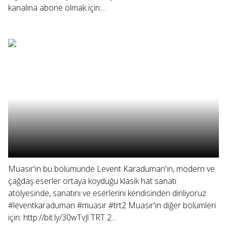
kanalına abone olmak için:...
Muasır'ın bu bölümünde Levent Karaduman'ın, modern ve
çağdaş eserler ortaya koyduğu klasik hat sanatı
atölyesinde, sanatını ve eserlerini kendisinden dinliyoruz.
#leventkaraduman #muasır #trt2 Muasır'ın diğer bölümleri
için: http://bit.ly/30wTvJl TRT 2...