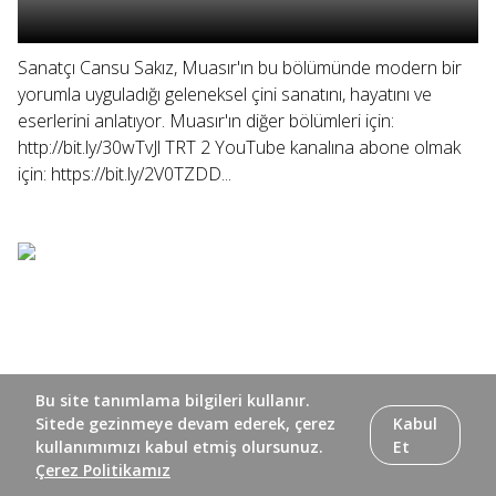
Sanatçı Cansu Sakız, Muasır'ın bu bölümünde modern bir
yorumla uyguladığı geleneksel çini sanatını, hayatını ve
eserlerini anlatıyor. Muasır'ın diğer bölümleri için:
http://bit.ly/30wTvJl TRT 2 YouTube kanalına abone olmak
için: https://bit.ly/2V0TZDD...
Bu site tanımlama bilgileri kullanır.
Sitede gezinmeye devam ederek, çerez
Kabul
kullanımımızı kabul etmiş olursunuz.
Et
Çerez Politikamız