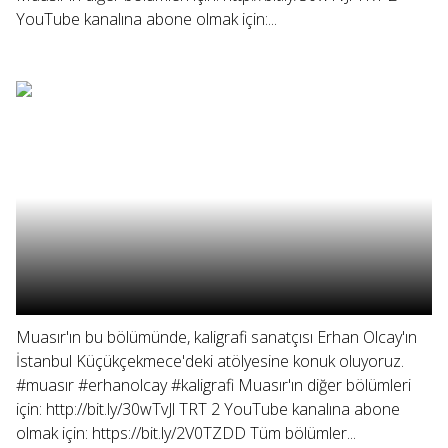
YouTube kanalına abone olmak için:...
Muasır'ın bu bölümünde, kaligrafi sanatçısı Erhan Olcay'ın
İstanbul Küçükçekmece'deki atölyesine konuk oluyoruz.
#muasır #erhanolcay #kaligrafi Muasır'ın diğer bölümleri
için: http://bit.ly/30wTvJl TRT 2 YouTube kanalına abone
olmak için: https://bit.ly/2V0TZDD Tüm bölümler...