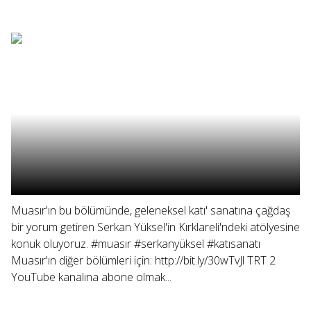
Muasır'ın bu bölümünde, geleneksel katı' sanatına çağdaş
bir yorum getiren Serkan Yüksel'in Kırklareli'ndeki atölyesine
konuk oluyoruz. #muasır #serkanyüksel #katısanatı
Muasır'ın diğer bölümleri için: http://bit.ly/30wTvJl TRT 2
YouTube kanalına abone olmak...