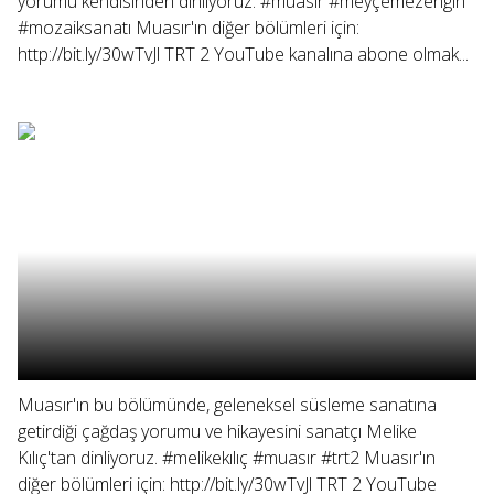
yorumu kendisinden dinliyoruz. #muasır #meyçemezengin
#mozaiksanatı Muasır'ın diğer bölümleri için:
http://bit.ly/30wTvJl TRT 2 YouTube kanalına abone olmak...
Muasır'ın bu bölümünde, geleneksel süsleme sanatına
getirdiği çağdaş yorumu ve hikayesini sanatçı Melike
Kılıç'tan dinliyoruz. #melikekılıç #muasır #trt2 Muasır'ın
diğer bölümleri için: http://bit.ly/30wTvJl TRT 2 YouTube