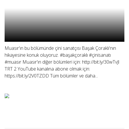
Muasır'ın bu bölümünde çini sanatçısı Başak Çoraklı'nın
hikayesine konuk oluyoruz. #başakçoraklı #çinisanatı
#muasır Muasır'ın diğer bölümleri için: http://bit.ly/30wTvJl
TRT 2 YouTube kanalına abone olmak için:
https://bit.ly/2V0TZDD Tüm bölümler ve daha...