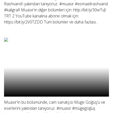
Rashvand'ı yakından tanıyoruz. #muasır #esmaeilrashvand
#kaligrafi Muasır'ın diğer bölümleri için: http://bit.ly/30wTvJl
TRT 2 YouTube kanalına abone olmak için:
https://bit.ly/2V0TZDD Tüm bölümler ve daha fazlası...
Muasır'ın bu bölümünde, cam sanatçısı Müge Göğüş'ü ve
eserlerini yakından tanıyoruz. #muasır #mügegöğüş