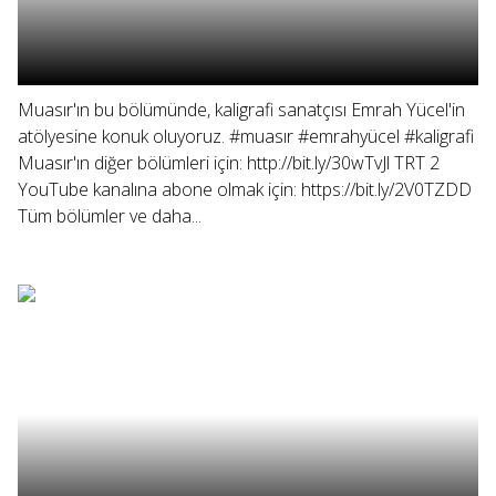
Muasır'ın bu bölümünde, kaligrafi sanatçısı Emrah Yücel'in
atölyesine konuk oluyoruz. #muasır #emrahyücel #kaligrafi
Muasır'ın diğer bölümleri için: http://bit.ly/30wTvJl TRT 2
YouTube kanalına abone olmak için: https://bit.ly/2V0TZDD
Tüm bölümler ve daha...