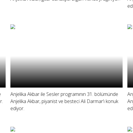
ed
e
Anjelika Akbar ile Sesler programının 31. bölümünde
An
r.
Anjelika Akbar, piyanist ve besteci Ali Darmar’ı konuk
An
ediyor.
ed