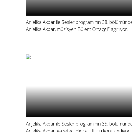
Anjelika Akbar ile Sesler programının 38. bölümünd
Anjelika Akbar, müzisyen Bülent Ortaçgil’i ağırlıyor.
Anjelika Akbar ile Sesler programının 35. bölümünd
Anjelika Akbar, gazeteci Hıncal Uluç’u konuk ediyor.