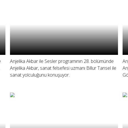
e
Anjelika Akbar ile Sesler programının 28. bölümünde
An
Anjelika Akbar, sanat felsefesi uzmanı Billur Tansel ile
An
sanat yolculuğunu konuşuyor.
Gö