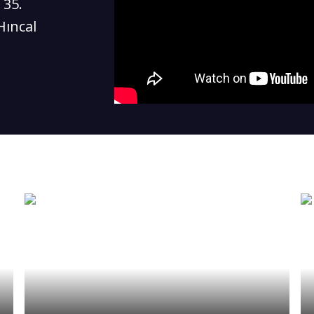
 35.
Hıncal