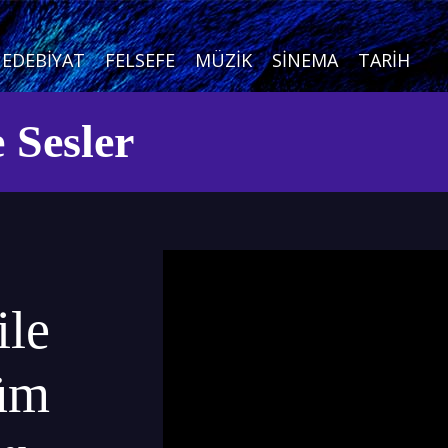
EDEBIYAT
FELSEFE
MÜZIK
SINEMA
TARIH
 Sesler
ile
lüm