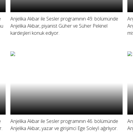
e
Anjelika Akbar ile Sesler programının 49. bölümünde
An
nu
Anjelika Akbar, piyanist Güher ve Süher Pekinel
An
kardeşleri konuk ediyor.
mi
e
Anjelika Akbar ile Sesler programının 46. bölümünde
An
r.
Anjelika Akbar, yazar ve girişimci Ege Soley’i ağırlıyor.
An