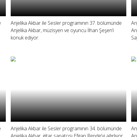
e
Anjelika Akbar ile Sesler programının 37. bölümünde
An
Anjelika Akbar, müzisyen ve oyuncu İlhan Şeşen’i
An
konuk ediyor.
Say
e
Anjelika Akbar ile Sesler programının 34. bölümünde
An
Anjelika Akbar, gitar sanatçısı Efgan Rende’yi ağırlıyor.
An