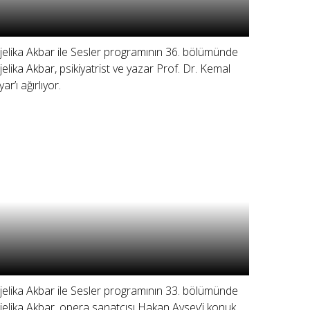
jelika Akbar ile Sesler programının 36. bölümünde
jelika Akbar, psikiyatrist ve yazar Prof. Dr. Kemal
ar’ı ağırlıyor.
jelika Akbar ile Sesler programının 33. bölümünde
jelika Akbar, opera sanatçısı Hakan Aysev’i konuk