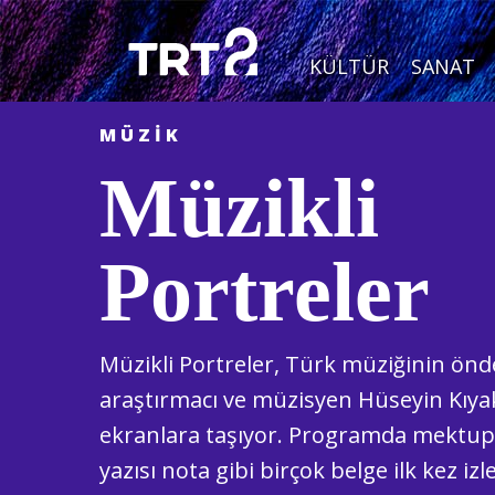
KÜLTÜR
SANAT
MÜZIK
Müzikli
Portreler
Müzikli Portreler, Türk müziğinin önde
araştırmacı ve müzisyen Hüseyin Kıyak’
ekranlara taşıyor. Programda mektup, 
yazısı nota gibi birçok belge ilk kez izl
PAYLAŞ