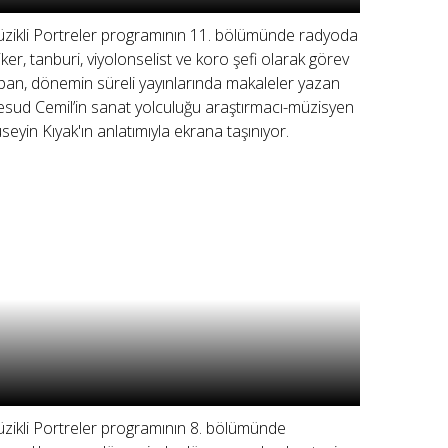
zikli Portreler programının 11. bölümünde radyoda
iker, tanburi, viyolonselist ve koro şefi olarak görev
pan, dönemin süreli yayınlarında makaleler yazan
sud Cemil’in sanat yolculuğu araştırmacı-müzisyen
seyin Kıyak'ın anlatımıyla ekrana taşınıyor.
zikli Portreler programının 8. bölümünde