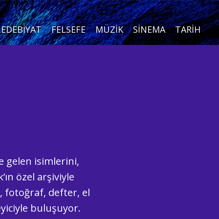
EDEBIYAT
FELSEFE
MÜZIK
SINEMA
TARIH
 gelen isimlerini,
ın özel arşiviyle
fotoğraf, defter, el
eyiciyle buluşuyor.