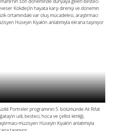
manlı'nın son döneminde dünyaya gelen besteci
veser Kökdeş’in hayata karşı direnişi ve dönemin
zik ortamındaki var oluş mücadelesi, araştırmacı
zisyen Hüseyin Kıyak’ın anlatımıyla ekrana taşınıyor.
zikli Portreler programının 5. bölümünde Ali Rıfat
ğatay’ın udi, besteci, hoca ve çellist kimliği,
aştırmacı-müzisyen Hüseyin Kıyak’ın anlatımıyla
rana taşınıyor.