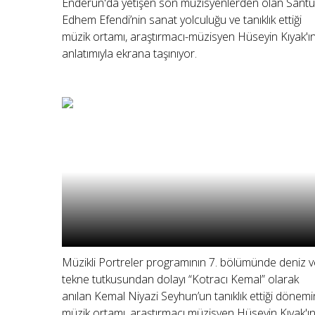
Enderun'da yetişen son müzisyenlerden olan Santu
Edhem Efendi’nin sanat yolculuğu ve tanıklık ettiği
müzik ortamı, araştırmacı-müzisyen Hüseyin Kıyak'ı
anlatımıyla ekrana taşınıyor.
Müzikli Portreler programının 7. bölümünde deniz v
tekne tutkusundan dolayı “Kotracı Kemal” olarak
anılan Kemal Niyazi Seyhun’un tanıklık ettiği dönemi
müzik ortamı, araştırmacı müzisyen Hüseyin Kıyak'ı