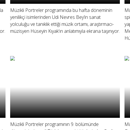
la
Müzikli Portreler programında bu hafta döneminin
Mü
yenilikçi isimlerinden Udi Nevres Bey’in sanat
sp
yolculuğu ve tanıklık ettiği müzik ortamı, araştırmacı-
ya
or.
müzisyen Hüseyin Kıyak'ın anlatımıyla ekrana taşınıyor.
Me
Hü
Müzikli Portreler programının 9. bölümünde
Mü