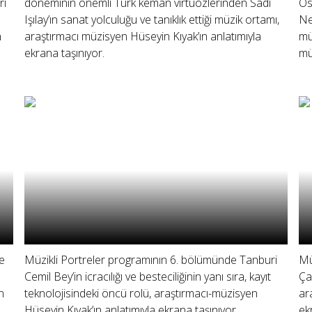
ri
döneminin önemli Türk keman virtüözlerinden Sadi
Os
Işılay’ın sanat yolculuğu ve tanıklık ettiği müzik ortamı,
Ne
n
araştırmacı müzisyen Hüseyin Kıyak’ın anlatımıyla
mü
ekrana taşınıyor.
mü
e
Müzikli Portreler programının 6. bölümünde Tanburi
Mü
Cemil Bey’in icracılığı ve besteciliğinin yanı sıra, kayıt
Ça
n
teknolojisindeki öncü rolü, araştırmacı-müzisyen
ar
n
Hüseyin Kıyak’ın anlatımıyla ekrana taşınıyor.
ek