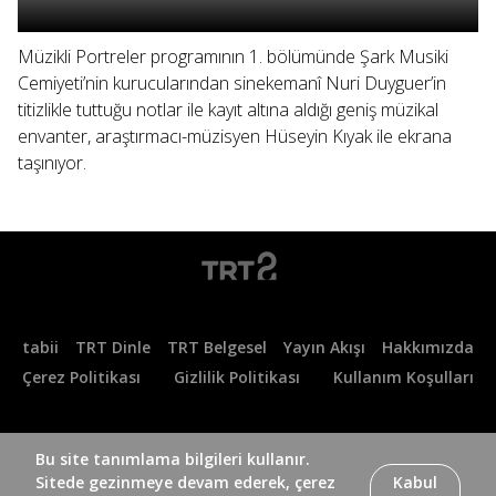
Müzikli Portreler programının 1. bölümünde Şark Musiki
Cemiyeti’nin kurucularından sinekemanî Nuri Duyguer’in
titizlikle tuttuğu notlar ile kayıt altına aldığı geniş müzikal
envanter, araştırmacı-müzisyen Hüseyin Kıyak ile ekrana
taşınıyor.
tabii
TRT Dinle
TRT Belgesel
Yayın Akışı
Hakkımızda
Çerez Politikası
Gizlilik Politikası
Kullanım Koşulları
Bu site tanımlama bilgileri kullanır.
Sitede gezinmeye devam ederek, çerez
Kabul