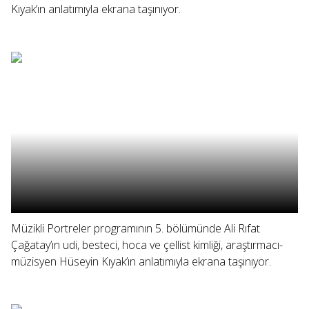
Kıyak’ın anlatımıyla ekrana taşınıyor.
Müzikli Portreler programının 5. bölümünde Ali Rıfat
Çağatay’ın udi, besteci, hoca ve çellist kimliği, araştırmacı-
müzisyen Hüseyin Kıyak’ın anlatımıyla ekrana taşınıyor.