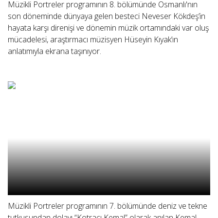
Müzikli Portreler programının 8. bölümünde Osmanlı'nın
son döneminde dünyaya gelen besteci Neveser Kökdeş’in
hayata karşı direnişi ve dönemin müzik ortamındaki var oluş
mücadelesi, araştırmacı müzisyen Hüseyin Kıyak’ın
anlatımıyla ekrana taşınıyor.
Müzikli Portreler programının 7. bölümünde deniz ve tekne
tutkusundan dolayı “Kotracı Kemal” olarak anılan Kemal