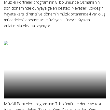
Müzikli Portreler programının 8. bölümünde Osmanlı'nın
son döneminde dünyaya gelen besteci Neveser Kökdeş’in
hayata karşı direnişi ve dönemin müzik ortamındaki var oluş
mücadelesi, araştırmacı müzisyen Hüseyin Kıyak’ın
anlatımıyla ekrana taşınıyor.
Müzikli Portreler programının 7. bölümünde deniz ve tekne
tutkusundan dolayı “Kotracı Kemal” olarak anılan Kemal