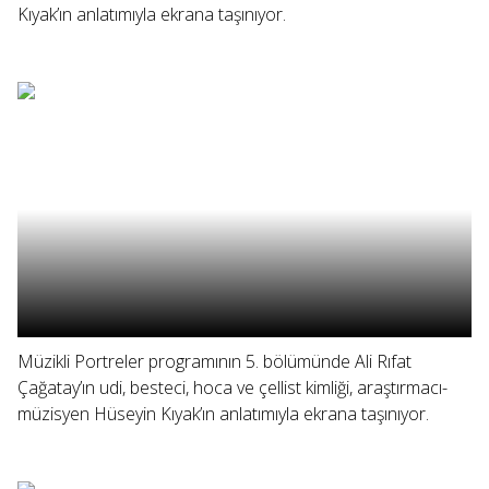
Kıyak’ın anlatımıyla ekrana taşınıyor.
Müzikli Portreler programının 5. bölümünde Ali Rıfat
Çağatay’ın udi, besteci, hoca ve çellist kimliği, araştırmacı-
müzisyen Hüseyin Kıyak’ın anlatımıyla ekrana taşınıyor.