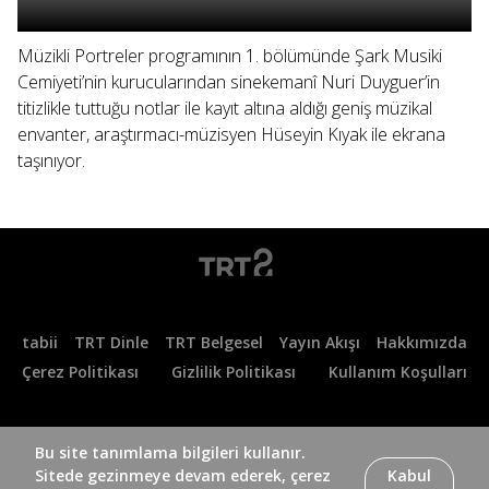
Müzikli Portreler programının 1. bölümünde Şark Musiki
Cemiyeti’nin kurucularından sinekemanî Nuri Duyguer’in
titizlikle tuttuğu notlar ile kayıt altına aldığı geniş müzikal
envanter, araştırmacı-müzisyen Hüseyin Kıyak ile ekrana
taşınıyor.
tabii
TRT Dinle
TRT Belgesel
Yayın Akışı
Hakkımızda
Çerez Politikası
Gizlilik Politikası
Kullanım Koşulları
Bu site tanımlama bilgileri kullanır.
Sitede gezinmeye devam ederek, çerez
Kabul