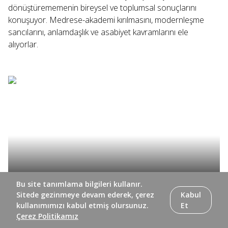
dönüştürememenin bireysel ve toplumsal sonuçlarını
konuşuyor. Medrese-akademi kırılmasını, modernleşme
sancılarını, anlamdaşlık ve asabiyet kavramlarını ele
alıyorlar.
Bu site tanımlama bilgileri kullanır.
Sitede gezinmeye devam ederek, çerez
Kabul
Nazar ile Manzara'nın 3. bölümünde İhsan Fazlıoğlu ile
kullanımımızı kabul etmiş olursunuz.
Et
Çerez Politikamız
Gökdemir İhsan, kimlik ve zihniyet inşasında geçmişin