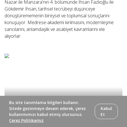
Nazar ile Manzara'nın 4. bölümünde İhsan Fazlıoğlu ile
Gökdemir İhsan, tarihsel tecrübeyi düşünceye
dönüştürememenin bireysel ve toplumsal sonuçlarını
konuşuyor. Medrese-akademi kırılmasını, modernleşme
sancılarını, anlamdaşlık ve asabiyet kavramlarını ele
alıyorlar.
Bu site tanımlama bilgileri kullanır.
Sitede gezinmeye devam ederek, çerez
Kabul
kullanımımızı kabul etmiş olursunuz.
Et
Çerez Politikamız
Nazar ile Manzara'nın 3. bölümünde İhsan Fazlıoğlu ile