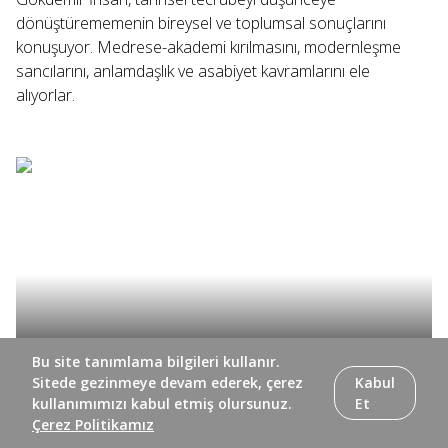
dönüştürememenin bireysel ve toplumsal sonuçlarını
konuşuyor. Medrese-akademi kırılmasını, modernleşme
sancılarını, anlamdaşlık ve asabiyet kavramlarını ele
alıyorlar.
Bu site tanımlama bilgileri kullanır.
Sitede gezinmeye devam ederek, çerez
Kabul
kullanımımızı kabul etmiş olursunuz.
Et
Nazar ile Manzara'nın 3. bölümünde İhsan Fazlıoğlu ile
Çerez Politikamız
Gökdemir İhsan, kimlik ve zihniyet inşasında geçmişin